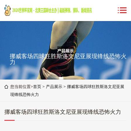
挪威客场四球狂胜斯洛文尼亚展现锋线恐怖火
力
您当前位置>
首页
>
产品展示
>
挪威客场四球狂胜斯洛文尼亚展
现锋线恐怖火力
挪威客场四球狂胜斯洛文尼亚展现锋线恐怖火力