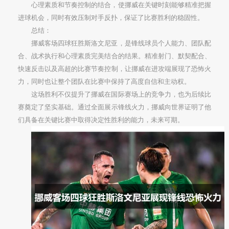
心理素质和节奏控制的结合，使挪威在关键时刻能够精准把握
进球机会，同时有效压制对手反扑，保证了比赛胜利的稳固性。
总结：
挪威客场四球狂胜斯洛文尼亚，是锋线球员个人能力、团队配
合、战术执行和心理素质完美结合的结果。精准射门、默契配合、
快速反击以及高超的比赛节奏控制，让挪威在进攻端展现了恐怖火
力，同时也让整个团队在比赛中保持了高度自信和主动权。
这场胜利不仅提升了挪威在国际赛场上的竞争力，也为后续比
赛奠定了坚实基础。通过全面展示锋线火力，挪威向世界证明了他
们具备在关键比赛中取得决定性胜利的能力，未来可期。