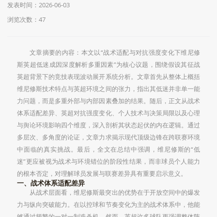
发表时间：2026-06-03
浏览次数：47
文章摘要的内容：本文以“战术适配与对抗强度变化下维尼修
斯英超低迷成因深度解析多重因素”为核心议题，围绕假设其征战
英超背景下的竞技表现波动展开系统分析。文章首先从整体上概括
维尼修斯技术特点与英超环境之间的张力，指出其低迷并非单一能
力问题，而是多重外部与内部因素叠加的结果。随后，正文从战术
体系适配差异、英超对抗强度变化、个人技术与决策局限以及心理
与舆论环境影响四个维度，深入剖析其状态起伏的内在逻辑。通过
多层次、多角度的论证，文章力求揭示现代顶级边锋在跨联赛环境
中面临的真实挑战。最后，全文在总结中强调，维尼修斯的“低
迷”更应被视为战术与环境错位的阶段性结果，而非球员个人能力
的根本否定，对理解球员发展与联赛差异具有重要启示意义。
一、战术体系适配差异
从战术层面看，维尼修斯最突出的优势在于开放空间中的爆发
力与纵向突破能力。在以控球和节奏变化为主的战术体系中，他能
够通过频繁的一对一制造杀机。然而，英超许多球队更强调整体阵