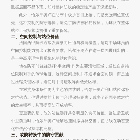
数据层面不易体现，却对整体防线的稳定性产生了深远影响。
此外，恰尔汗奥卢在防守中极少盲目上抢，而是更强调位置优
先。这种克制的防守选择，避免了防线被轻易拉扯，为球队在整体
站位上保持紧凑提供了重要保障。
二、空间控制与站位价值
法国西甲防线通常强调纵向压迫与横向覆盖，这对中场球员的
空间控制能力提出了极高要求。恰尔汗奥卢在这一层面展现出的，
是一种高度理性且系统化的站位意识。
他在防守时往往选择“半空间”作为主要活动区域，通过自身站
位限制对手的传球角度。这种空间控制并不追求全面封锁，而是通
过压缩关键区域，迫使对手将进攻导向低效区域。
在对抗身体条件更为出色的防线时，恰尔汗奥卢利用站位弥补
对抗劣势。他通过提前卡位与合理保持距离，减少了正面身体对抗
的发生频率，从而提高防守成功率。
更重要的是，他的站位选择具备明显的协同价值。当边后卫或
中卫前顶时，恰尔汗奥卢能够迅速回撤填补空当，使防线在动态变
化中依然保持结构完整。
三、攻防转换中的防守贡献