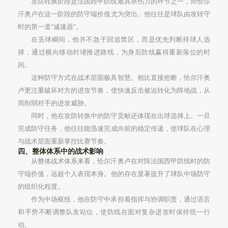
攻防转换阶段是法国西甲防线最具杀伤力的环节之一，而恰尔
汗奥卢在这一阶段的防守端价值尤为突出。他往往是球队由攻转守
时的第一道“减速器”。
在丢球瞬间，他并不急于回追禁区，而是优先判断持球人选
择，通过横向移动封堵推进路线，为身后防线赢得重新落位的时
间。
这种防守方式在战术层面极具智慧。相比直接抢断，恰尔汗奥
卢更注重破坏对方的进攻节奏，使快速反击被迫转化为阵地战，从
而削弱对手的进攻威胁。
同时，他在攻防转换中的防守贡献还体现在出球选择上。一旦
完成防守任务，他往往能迅速完成向前的稳定传递，使球队在心理
与战术层面重新掌控比赛节奏。
四、整体体系中的战术影响
从整体战术体系来看，恰尔汗奥卢在对阵法国西甲防线时的防
守端价值，远超个人表现本身。他的存在显著提升了球队中场防守
的组织化程度。
作为中场枢纽，他在防守中承担着指挥与协调职责，通过语言
和手势不断调整队友站位，使防线在面对复杂进攻时保持统一行
动。