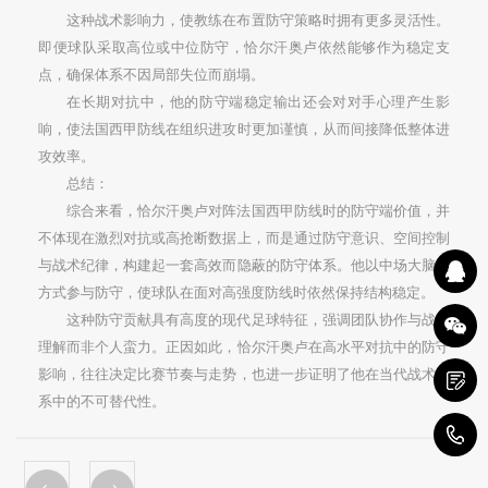
这种战术影响力，使教练在布置防守策略时拥有更多灵活性。
即便球队采取高位或中位防守，恰尔汗奥卢依然能够作为稳定支
点，确保体系不因局部失位而崩塌。
在长期对抗中，他的防守端稳定输出还会对对手心理产生影
响，使法国西甲防线在组织进攻时更加谨慎，从而间接降低整体进
攻效率。
总结：
综合来看，恰尔汗奥卢对阵法国西甲防线时的防守端价值，并
不体现在激烈对抗或高抢断数据上，而是通过防守意识、空间控制
与战术纪律，构建起一套高效而隐蔽的防守体系。他以中场大脑的
方式参与防守，使球队在面对高强度防线时依然保持结构稳定。
这种防守贡献具有高度的现代足球特征，强调团队协作与战术
理解而非个人蛮力。正因如此，恰尔汗奥卢在高水平对抗中的防守
影响，往往决定比赛节奏与走势，也进一步证明了他在当代战术体
系中的不可替代性。
1