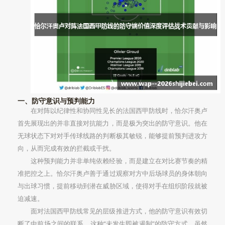
一、防守意识与预判能力
在对阵以纪律性和协同性见长的法国西甲防线时，恰尔汗奥卢
首先展现出的并非直接对抗能力，而是极为突出的防守意识。他在
无球状态下对对手传球线路的判断极其敏锐，能够提前预判进攻方
向，从而完成有效的拦截或干扰。
这种预判能力并非单纯依赖经验，而是建立在对比赛节奏的精
准把控之上。恰尔汗奥卢善于通过观察对方中后场球员的身体朝向
与出球习惯，提前移动到潜在威胁区域，使得对手在组织阶段就被
迫减速。
面对法国西甲防线常见的层级推进方式，他的防守意识有效切
断了中前场之间的联系。这种“未发生即被遏制”的防守方式，虽然