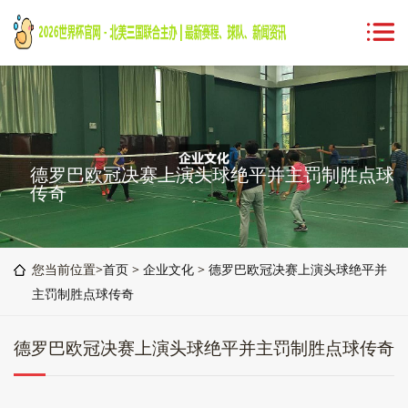
德罗巴欧冠决赛上演头球绝平并主罚制胜点球
传奇
您当前位置>
首页
>
企业文化
>
德罗巴欧冠决赛上演头球绝平并
主罚制胜点球传奇
德罗巴欧冠决赛上演头球绝平并主罚制胜点球传奇