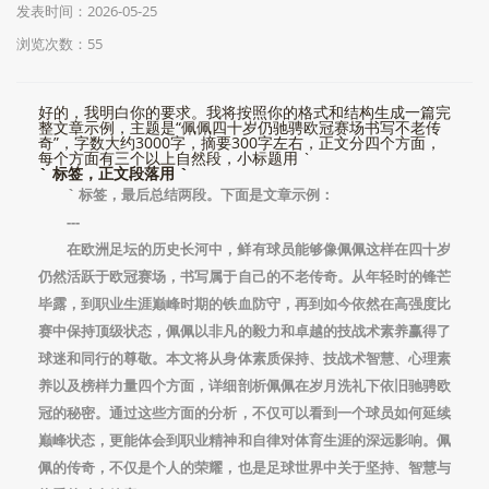
发表时间：2026-05-25
浏览次数：55
好的，我明白你的要求。我将按照你的格式和结构生成一篇完
整文章示例，主题是“佩佩四十岁仍驰骋欧冠赛场书写不老传
奇”，字数大约3000字，摘要300字左右，正文分四个方面，
每个方面有三个以上自然段，小标题用 `
` 标签，正文段落用 `
` 标签，最后总结两段。下面是文章示例：
---
在欧洲足坛的历史长河中，鲜有球员能够像佩佩这样在四十岁
仍然活跃于欧冠赛场，书写属于自己的不老传奇。从年轻时的锋芒
毕露，到职业生涯巅峰时期的铁血防守，再到如今依然在高强度比
赛中保持顶级状态，佩佩以非凡的毅力和卓越的技战术素养赢得了
球迷和同行的尊敬。本文将从身体素质保持、技战术智慧、心理素
养以及榜样力量四个方面，详细剖析佩佩在岁月洗礼下依旧驰骋欧
冠的秘密。通过这些方面的分析，不仅可以看到一个球员如何延续
巅峰状态，更能体会到职业精神和自律对体育生涯的深远影响。佩
佩的传奇，不仅是个人的荣耀，也是足球世界中关于坚持、智慧与