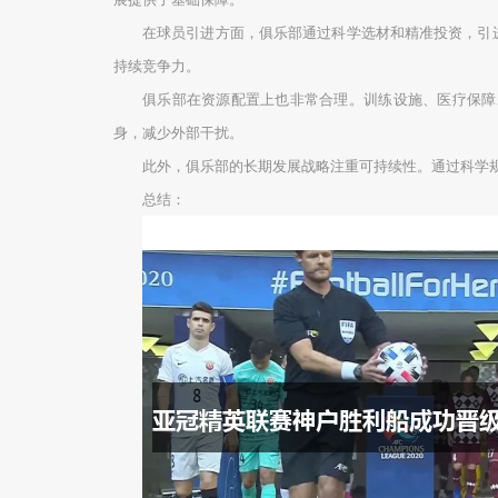
在球员引进方面，俱乐部通过科学选材和精准投资，引
持续竞争力。
俱乐部在资源配置上也非常合理。训练设施、医疗保障
身，减少外部干扰。
此外，俱乐部的长期发展战略注重可持续性。通过科学
总结：