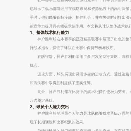
也展示了俱乐部管理层在战略布局和资源配置上的高明决策
手时，他们能够保持冷静、抓住机会，并在关键时刻打出决
的竞争力提升具有积极示范作用。本文将从球队整体战术执
1、整体战术执行能力
神户胜利船在本赛季的亚冠精英联赛中展现了出色的整
行战术指令，保证了球队在比赛中保持节奏与秩序。
在防守端，神户胜利船采用了多层次的防守策略，既有
机会。
进攻方面，球队展现出灵活多变的进攻方式。通过边路
和淘汰赛中取得胜利提供了坚实保障。
此外，神户胜利船在比赛中的战术纪律性也极为突出。
八强奠定基础。
2、球员个人能力突出
神户胜利船的球员个人能力是球队能够成功晋级八强的
现了长期训练和比赛积累的效果。
前锋线球员的射门精度和突破能力尤为突出。在面对亚