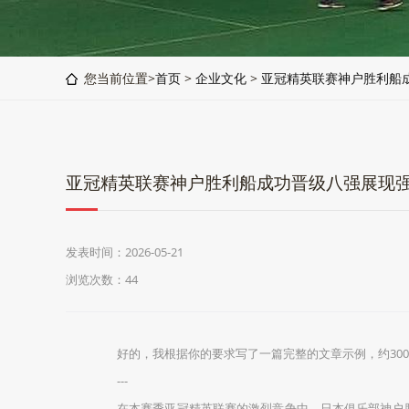
您当前位置>
首页
>
企业文化
>
亚冠精英联赛神户胜利船
亚冠精英联赛神户胜利船成功晋级八强展现
发表时间：2026-05-21
浏览次数：44
好的，我根据你的要求写了一篇完整的文章示例，约300
---
在本赛季亚冠精英联赛的激烈竞争中，日本俱乐部神户