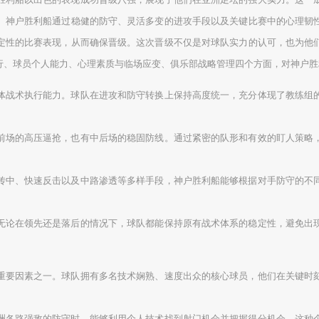
。神户胜利船通过稳健的防守、灵活多变的进攻手段以及关键比赛中的心理韧
定性的比赛表现，从而确保晋级。这次晋级不仅是对球队实力的认可，也为他
行、球员个人能力、心理素质与临场应变、俱乐部战略管理四个方面，对神户胜
体战术执行能力。球队在进攻和防守转换上保持高度统一，充分体现了教练组
前场的高压逼抢，也有中后场的稳固防线。通过紧密的队形和有效的盯人策略
传中、快速反击以及中路渗透等多样手段，神户胜利船能够根据对手防守的不
无论在领先还是落后的情况下，球队都能保持原有战术体系的稳定性，避免出
重要因素之一。球队拥有多名技术娴熟、速度出众的核心球员，他们在关键时
洲各路强敌的防守时，能够利用个人技术找到射门机会并把握得分机会。这种