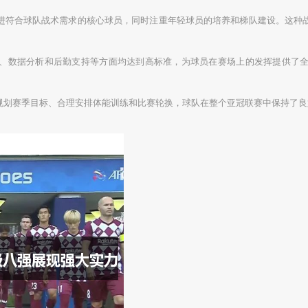
进符合球队战术需求的核心球员，同时注重年轻球员的培养和梯队建设。这种
、数据分析和后勤支持等方面均达到高标准，为球员在赛场上的发挥提供了
规划赛季目标、合理安排体能训练和比赛轮换，球队在整个亚冠联赛中保持了良