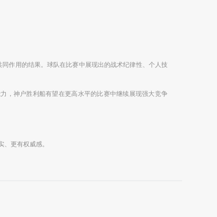
共同作用的结果。球队在比赛中展现出的战术纪律性、个人技
能力，神户胜利船有望在更高水平的比赛中继续展现强大竞争
充实、更有权威感。