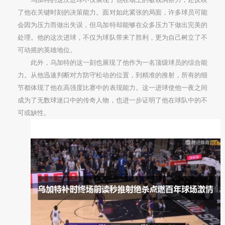
了他在关键时刻的决策能力。面对如此紧张的局面，许多球员可能
会因为压力而做出失误，但乌加特却能够在众多压力下做出完美的
处理。他的这次进球，不仅为球队带来了胜利，更为自己树立了不
可动摇的英雄地位。
此外，乌加特的这一刻也展现了他作为一名顶级球员的综合能
力。从他迅速判断对方防守松动的位置，到精准的推射，所有的细
节都体现了他在高强度比赛中的表现能力。这一进球使他一夜之间
成为了无数球迷口中的传奇人物，也进一步证明了他在球队中的不
可或缺性。