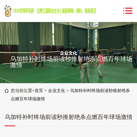
乌加特补时终场前读秒推射绝杀点燃百年球场
激情
您当前位置>
首页
>
企业文化
>
乌加特补时终场前读秒推射绝杀
点燃百年球场激情
乌加特补时终场前读秒推射绝杀点燃百年球场激情