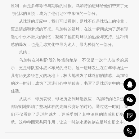
胜利，而是多年等待与期盼的回报。乌加特的进球给他们带来了无
与伦比的喜悦，成为了他们记忆中永恒的一部分。
从球迷的反应中，我们可以看到，足球不仅是球场上的较量，
更是情感和梦想的寄托。乌加特的进球，在这一瞬间成为了所有球
迷心中永不磨灭的回忆，凝聚了他们对球队的热爱与支持。这种情
感的爆发，也是足球文化中最为迷人、最为独特的一部分。
总结：
乌加特在补时阶段的终场前绝杀，不仅是一次个人技术的展
示，更是球队整体战术布局的成功。这一进球发生在百年球场这一
具有历史象征意义的场地上，极大地激发了球迷们的情感。乌加特
的这一时刻，成为了球迷们心中的传奇，书写了足球历史中的一篇
佳话。
从战术、球员表现、球场历史到球迷反应，乌加特的绝杀进球
都深刻地影响了整场比赛的走向和赛后的讨论。通过这一时刻，我
们不仅看到了足球的魅力，更感受到了其中浓厚的情感和历史传
承。这种种因素共同作用，让这一时刻永远铭刻在足球史册之中。
1