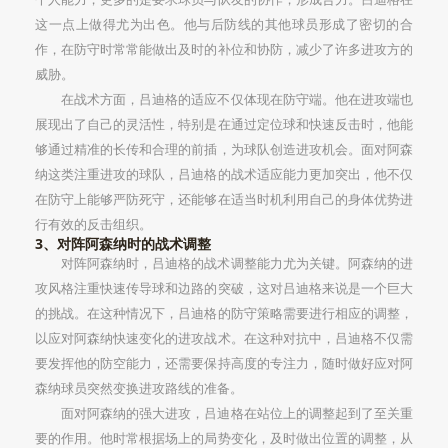
这一点上做得尤为出色。他与后防线的其他球员形成了密切的合
作，在防守时常常能做出及时的补位和协防，减少了许多进攻方的
威胁。
在战术方面，吕迪格的适应不仅体现在防守端。他在进攻端也
展现出了自己的灵活性，特别是在通过定位球和快速反击时，他能
够通过精准的长传和合理的前插，为球队创造进攻机会。面对阿森
纳这类注重进攻的球队，吕迪格的战术适应能力更加突出，他不仅
在防守上能够严防死守，还能够在适当时机利用自己的身体优势进
行有效的反击组织。
3、对阵阿森纳时的战术调整
对阵阿森纳时，吕迪格的战术调整能力尤为关键。阿森纳的进
攻风格注重快速传导球和边路的突破，这对吕迪格来说是一个巨大
的挑战。在这种情况下，吕迪格的防守策略需要进行相应的调整，
以应对阿森纳快速变化的进攻战术。在这种对抗中，吕迪格不仅需
要发挥他的防空能力，还需要保持高度的专注力，随时做好应对阿
森纳球员突然变换进攻路线的准备。
面对阿森纳的强大进攻，吕迪格在站位上的调整起到了至关重
要的作用。他时常根据场上的局势变化，及时做出位置的调整，从