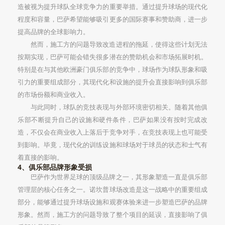
造被视为提升球队全球竞争力的重要举措。通过提升球场的现代化
程度和容量，巴萨希望能够吸引更多的国际赛事和赞助商，进一步
提高品牌的全球影响力。
然而，施工方的问题导致改造进程的拖延，使得这些计划无法
按期实现，巴萨可能会错失很多潜在的赞助机会和市场拓展时机。
特别是在与其他欧洲豪门俱乐部的竞争中，球场作为球队形象和吸
引力的重要组成部分，其现代化和设施的提升会直接影响到俱乐部
的市场份额和商业收入。
与此同时，球队的竞技表现与外部环境密切相关。随着其他俱
乐部不断提升自己的设施和硬件条件，巴萨如果没有按时完成改
造，不仅会在商业收入上落后于竞争对手，在竞技表现上也可能受
到影响。毕竟，现代化的训练设施和球场对于球员的状态和士气有
着直接的影响。
4、俱乐部品牌形象受损
巴萨作为世界足球的顶级品牌之一，其形象塑造一直是俱乐部
管理层的核心任务之一。诺坎普球场改造是这一战略中的重要组成
部分，能够通过提升球场设施和观赛体验来进一步塑造巴萨的品牌
形象。然而，施工方的问题导致了整个项目的延误，直接影响了俱