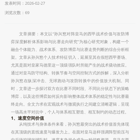
发表时间：2026-02-27
浏览次数：69
文章摘要：本文以“孙兴慜对阵皇马的西甲战术价值与攻防博
弈深度解析体系影响与比赛走向研究”为核心研究对象，构建一个
融合个体能力、战术体系、攻防博弈与比赛走势判断的综合分析框
架。文章从孙兴慜个人技术特征切入，延展至其在假想西甲赛场、
尤其是面对皇家马德里这一顶级强队时所能产生的战术撬动效应。
通过对皇马防守结构、转换节奏与空间控制方式的拆解，深入分析
孙兴慜在纵深冲击、无球跑动与攻防转换中的价值放大机制。同
时，文章进一步探讨双方在比赛不同时段、不同比分状态下的策略
博弈，以及这些博弈如何反向影响整体战术体系的稳定性与比赛最
终走向。全文力求在宏观战术与微观执行之间建立清晰逻辑，呈现
一场高水平对抗中，个人与体系相互塑造、相互制约的动态过程。
1、速度空间价值
从纯技术与身体条件来看，孙兴慜最突出的战术价值首先体现
在其顶级的直线速度与爆发力上。在面对皇马这样强调阵型前压与
中后场控球的球队时，速度本身就会成为一种战略资源。皇马在西