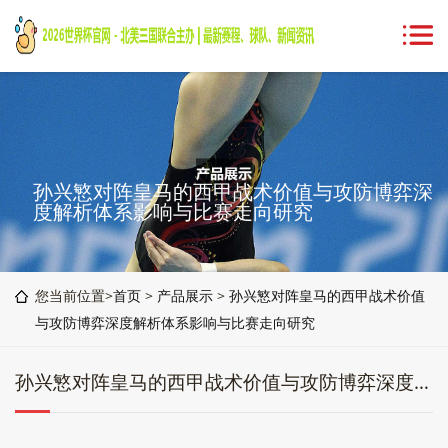
孙兴慜对阵皇马的西甲战术价值与攻防博弈深
度解析体系影响与比赛走向研究
您当前位置>
首页
>
产品展示
>
孙兴慜对阵皇马的西甲战术价值
与攻防博弈深度解析体系影响与比赛走向研究
孙兴慜对阵皇马的西甲战术价值与攻防博弈深度解析体系影响与比赛走向研究