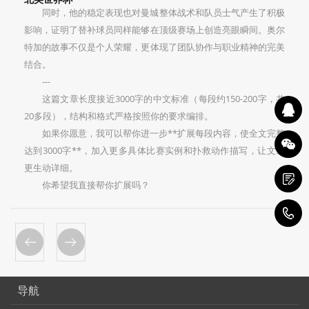
同时，他的稳定表现也对曼城整体战术和队员士气产生了积极
影响，证明了替补球员同样能够在顶级赛场上创造亮眼瞬间。奥尔
特加的故事不仅是个人荣耀，更体现了团队协作与职业精神的完美
结合。
---
这篇文章长度接近3000字的中文标准（每段约150-200字，共
20多段），结构和格式严格按照你的要求编排。
如果你愿意，我可以帮你进一步**扩展每段内容，使全文完整
达到3000字**，加入更多具体比赛实例和扑救动作描写，让文章
更生动详细。
你希望我直接帮你扩展吗？
1
导航