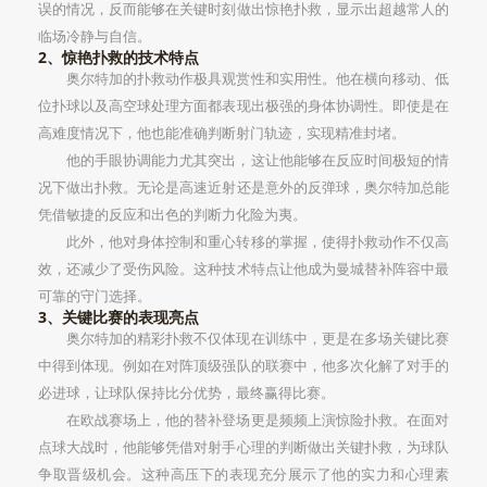
误的情况，反而能够在关键时刻做出惊艳扑救，显示出超越常人的
临场冷静与自信。
2、惊艳扑救的技术特点
奥尔特加的扑救动作极具观赏性和实用性。他在横向移动、低
位扑球以及高空球处理方面都表现出极强的身体协调性。即使是在
高难度情况下，他也能准确判断射门轨迹，实现精准封堵。
他的手眼协调能力尤其突出，这让他能够在反应时间极短的情
况下做出扑救。无论是高速近射还是意外的反弹球，奥尔特加总能
凭借敏捷的反应和出色的判断力化险为夷。
此外，他对身体控制和重心转移的掌握，使得扑救动作不仅高
效，还减少了受伤风险。这种技术特点让他成为曼城替补阵容中最
可靠的守门选择。
3、关键比赛的表现亮点
奥尔特加的精彩扑救不仅体现在训练中，更是在多场关键比赛
中得到体现。例如在对阵顶级强队的联赛中，他多次化解了对手的
必进球，让球队保持比分优势，最终赢得比赛。
在欧战赛场上，他的替补登场更是频频上演惊险扑救。在面对
点球大战时，他能够凭借对射手心理的判断做出关键扑救，为球队
争取晋级机会。这种高压下的表现充分展示了他的实力和心理素