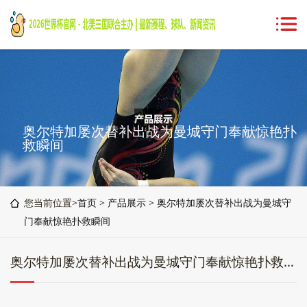
奥尔特加屡次替补出战为曼城守门奉献惊艳扑
救瞬间
您当前位置>
首页
>
产品展示
>
奥尔特加屡次替补出战为曼城守
门奉献惊艳扑救瞬间
奥尔特加屡次替补出战为曼城守门奉献惊艳扑救瞬间