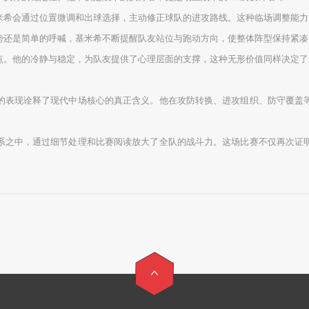
米希会通过位置微调和出球选择，主动修正球队的进攻路线。这种临场调整能力
势还是简单的呼喊，基米希不断提醒队友站位与跑动方向，使整体阵型保持紧凑
点。他的冷静与稳定，为队友提供了心理层面的支撑，这种无形价值同样决定了
的表现诠释了现代中场核心的真正含义。他在攻防转换、进攻组织、防守覆盖
系之中，通过细节处理和比赛阅读放大了全队的战斗力。这场比赛不仅再次证