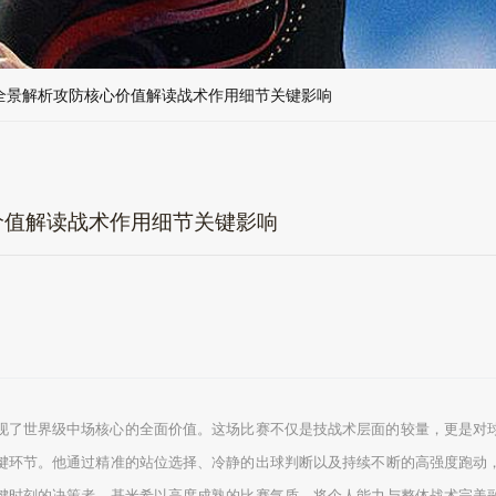
全景解析攻防核心价值解读战术作用细节关键影响
价值解读战术作用细节关键影响
现了世界级中场核心的全面价值。这场比赛不仅是技战术层面的较量，更是对
键环节。他通过精准的站位选择、冷静的出球判断以及持续不断的高强度跑动
键时刻的决策者，基米希以高度成熟的比赛气质，将个人能力与整体战术完美