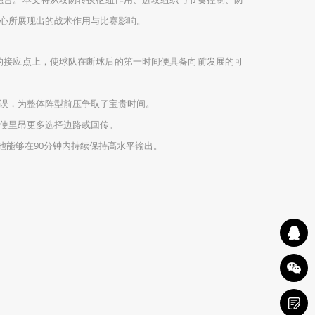
心所展现出的战术作用与比赛影响。
的接应点上，使球队在断球后的第一时间便具备向前发展的可
误，为整体阵型前压争取了宝贵时间。
使里昂更多选择边路或回传。
他能够在90分钟内持续保持高水平输出。