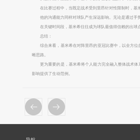
在比赛过程中，当既定战术受到里昂针对性限制时，基
他的沟通能力同样对球队产生深远影响。无论是通过手
在关键时间段，基米希往往成为球队最值得信赖的出球
总结：
综合来看，基米希在对阵里昂的亚冠比赛中，以全方位
晰思路。
更为重要的是，基米希将个人能力完全融入整体战术体
影响提供了生动范例。
导航