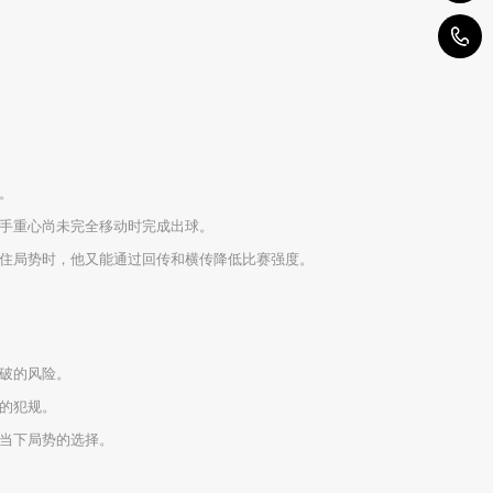
1
。
手重心尚未完全移动时完成出球。
住局势时，他又能通过回传和横传降低比赛强度。
破的风险。
的犯规。
当下局势的选择。