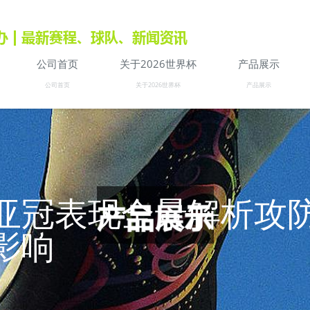
公司首页
关于2026世界杯
产品展示
公司首页
关于2026世界杯
产品展示
亚冠表现全景解析攻
影响