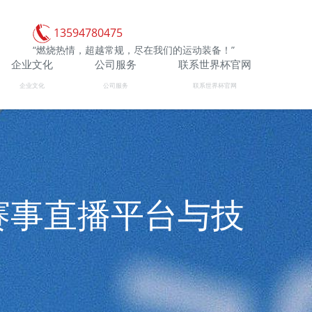
13594780475
“燃烧热情，超越常规，尽在我们的运动装备！”
企业文化
公司服务
联系世界杯官网
企业文化
公司服务
联系世界杯官网
赛事直播平台与技