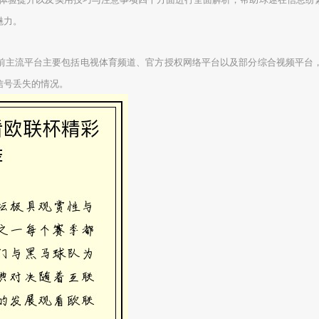
魅力。
前主流平台主要包括电视体育频道、官方授权网络平台以及部分综合视频平台
信号丢失的情况。