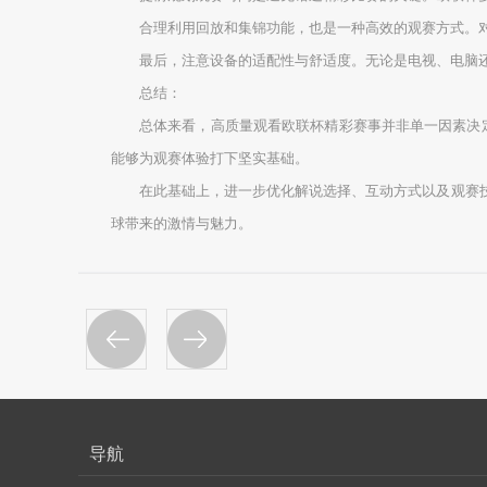
合理利用回放和集锦功能，也是一种高效的观赛方式。对
最后，注意设备的适配性与舒适度。无论是电视、电脑
总结：
总体来看，高质量观看欧联杯精彩赛事并非单一因素决
能够为观赛体验打下坚实基础。
在此基础上，进一步优化解说选择、互动方式以及观赛技
球带来的激情与魅力。
导航