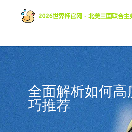
全面解析如何高
巧推荐