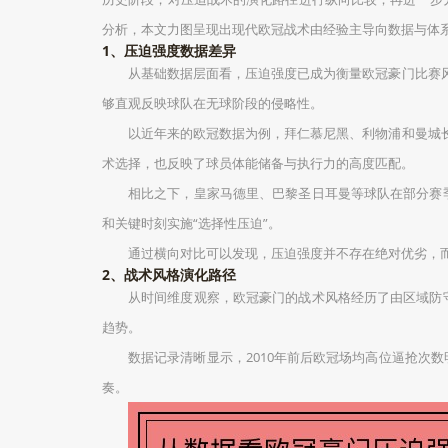
分析，本文力图呈现出现代欧冠战术由经验主导向数据与体
1、压迫强度数据差异
从基础数据层面看，压迫强度已成为衡量欧冠豪门比赛
够直观反映球队在无球阶段的侵略性。
以近年来的欧冠数据为例，拜仁慕尼黑、利物浦和曼城
术选择，也反映了球员体能储备与执行力的高度匹配。
相比之下，皇家马德里、巴黎圣日耳曼等球队在部分赛
和关键时刻实施“选择性压迫”。
通过横向对比可以发现，压迫强度并不存在绝对优劣，
2、战术风格演化路径
从时间维度观察，欧冠豪门的战术风格经历了由区域防
趋势。
数据记录清晰显示，2010年前后欧冠场均高位逼抢
奏。