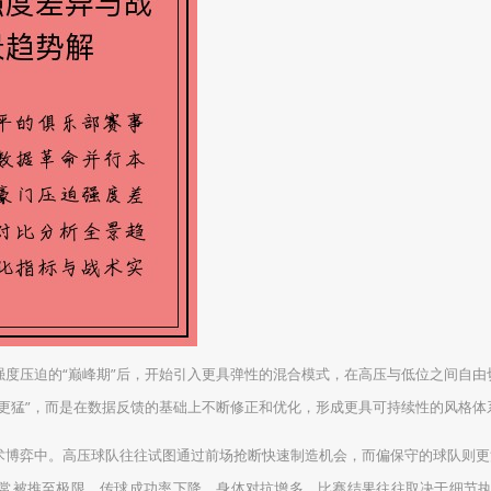
强度压迫的“巅峰期”后，开始引入更具弹性的混合模式，在高压与低位之间自
更猛”，而是在数据反馈的基础上不断修正和优化，形成更具可持续性的风格体
术博弈中。高压球队往往试图通过前场抢断快速制造机会，而偏保守的球队则更
常被推至极限，传球成功率下降、身体对抗增多，比赛结果往往取决于细节