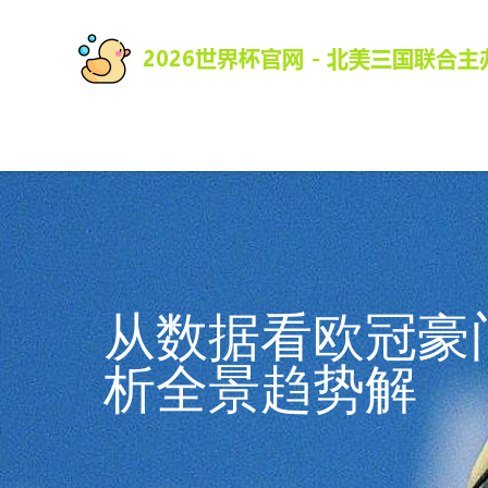
从数据看欧冠豪
析全景趋势解