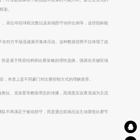
框架。
数）、高位夺回球权次数以及前场防守动作比例等，这些指标能
向于在对方半场迅速展开集体压迫。这种数据优势不仅体现了战
，而是基于阵容结构和比赛策略的理性选择，强调在关键区域
后，本质上是不同豪门对比赛控制方式的理解差异。
迪奥拉、克洛普等教练理念的传播，高强度压迫逐渐成为主流
。球队不再满足于被动防守，而是通过前场压迫主动塑造比赛节