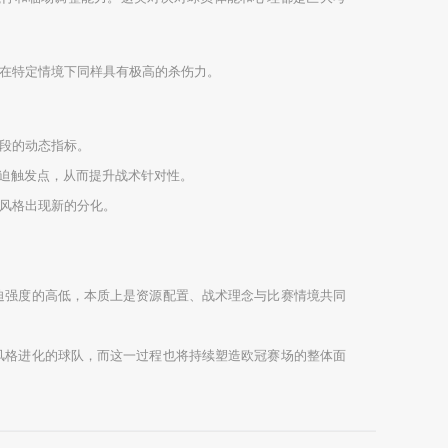
在特定情境下同样具有极高的杀伤力。
段的动态指标。
压迫触发点，从而提升战术针对性。
风格出现新的分化。
迫强度的高低，本质上是资源配置、战术理念与比赛情境共同
风格进化的球队，而这一过程也将持续塑造欧冠赛场的整体面