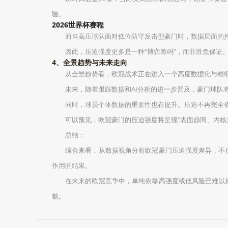
验。
2026世界杯赛程
而当高压球队面对低位防守反击型豪门时，数据层面的
因此，压迫强度更多是一种“博弈筹码”，而非胜负保证
4、全景趋势与未来走向
从全景趋势看，欧冠战术正在进入一个高度数据化与精
未来，随着跟踪数据和AI分析的进一步普及，豪门球
同时，球员个体数据的重要性也在提升。压迫不再完全
可以预见，欧冠豪门的压迫强度将呈现“表面趋同、内核
总结：
综合来看，从数据视角分析欧冠豪门压迫强度差异，不
作用的结果。
在未来的欧冠竞争中，单纯依靠高强度或低风险已难以
貌。