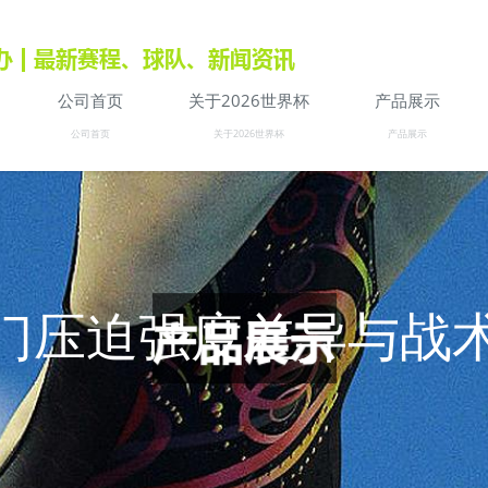
公司首页
关于2026世界杯
产品展示
公司首页
关于2026世界杯
产品展示
门压迫强度差异与战