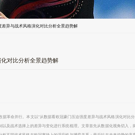
度差异与战术风格演化对比分析全景趋势解
演化对比分析全景趋势解
数据革命并行。本文以“从数据看欧冠豪门压迫强度差异与战术风格演化对比分
制以及战术选择上的差异与变化进行系统梳理。文章首先从数据化视角切入，
分析不同战术风格在欧冠赛场上的适应性与博弈关系；最后站在未来趋势的高