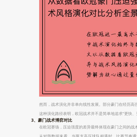
然而，战术演化并非单向线性发展。部分豪门在经历高
这种演化路径表明，欧冠战术并不是简单地追求“更快、
3、豪门战术博弈对比
在欧冠赛场，压迫强度的差异最终体现在豪门之间的战
从对阵数据来看，当两支高压球队相遇时，比赛节奏通