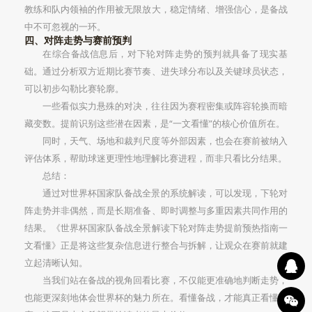
教练和队内领袖的作用被无限放大，稳定情绪、增强信心，是备战
中不可忽视的一环。
四、对阵走势与赛前预判
在综合备战信息后，对下轮对阵走势的预判就具备了现实基
础。通过分析双方近期比赛节奏、进失球分布以及关键球员状态，
可以初步勾勒比赛轮廓。
一些看似实力悬殊的对决，往往因为赛程密集或阵容轮换而暗
藏变数。提前识别这些潜在因素，是“一文看懂”的核心价值所在。
同时，天气、场地和裁判尺度等外部因素，也会在赛前被纳入
评估体系，帮助球迷更理性地理解比赛进程，而非只看比分结果。
总结：
通过对世界杯国家队备战全景的系统解读，可以发现，下轮对
阵走势并非偶然，而是长期准备、即时调整与多重因素共同作用的
结果。《世界杯国家队备战全景解读下轮对阵走势提前预热指南一
文看懂》正是将这些复杂信息进行整合与拆解，让观众在赛前就建
立起清晰认知。
当我们站在备战的视角回看比赛，不仅能更准确地判断走势，
也能更深刻地体会世界杯的魅力所在。看懂备战，才能真正看懂比