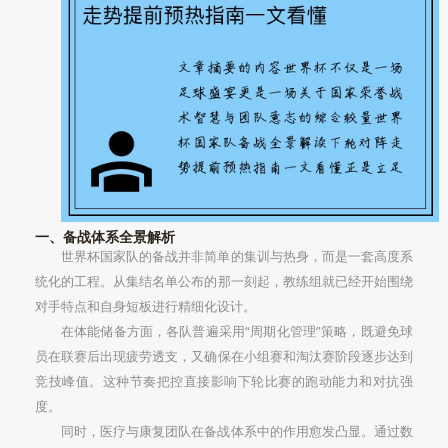
一、备战体系全景解析
世界杯国家队的备战并非简单的集训与热身，而是一套高度系
统化的工程。从集结名单公布的那一刻起，教练组就已经开始围绕
对手特点和自身短板进行精细化设计。
在体能储备方面，各队普遍采用“周期化管理”策略，既避免球
员在联赛后出现疲劳透支，又确保在小组赛和淘汰赛阶段逐步达到
竞技峰值。这种节奏把控直接影响下轮比赛的跑动能力和对抗强
度。
同时，医疗与康复团队在备战体系中的作用愈发凸显。通过数