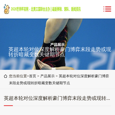
英超本轮对位深度解析豪门博弈末段走势或现
转折暗藏变数关键期节点
您当前位置>
首页
>
产品展示
>
英超本轮对位深度解析豪门博弈
末段走势或现转折暗藏变数关键期节点
英超本轮对位深度解析豪门博弈末段走势或现转折暗藏变数关键期节点