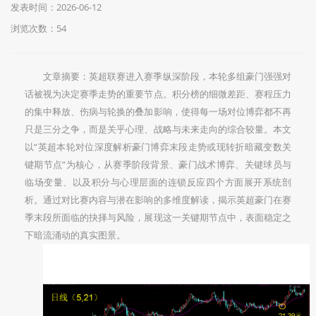
发表时间：2026-06-12
浏览次数：54
文章摘要：英超联赛进入赛季纵深阶段，本轮多组豪门强强对
话被视为决定赛季走势的重要节点。积分榜的细微差距、赛程压力
的集中释放、伤病与轮换的叠加影响，使得每一场对位博弈都不再
只是三分之争，而是关乎心理、战略与未来走向的综合较量。本文
以“英超本轮对位深度解析豪门博弈末段走势或现转折暗藏变数关
键期节点”为核心，从赛季阶段背景、豪门战术博弈、关键球员与
临场变量、以及积分与心理层面的连锁反应四个方面展开系统剖
析。通过对比赛内容与潜在影响的多维度解读，揭示英超豪门在赛
季末段所面临的抉择与风险，展现这一关键期节点中，表面稳定之
下暗流涌动的真实图景。