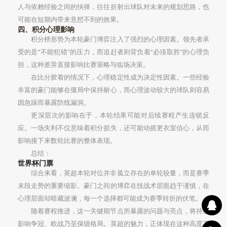
人与依赖经验之间的抉择，往往折射出球队对未来的规划思路，也
可能在短期内带来意想不到的效果。
四、积分心理影响
积分榜形势为本轮豪门博弈注入了强烈的心理因素。领先者承
受的是“不能犯错”的压力，而追赶者则背负着“必须取胜”的心理负
担，这种差异直接影响比赛策略与临场决策。
在比分胶着的情况下，心理稳定性成为决定性因素。一些经验
丰富的豪门能够在僵局中保持耐心，而心理波动较大的球队则容易
因急躁而暴露防线漏洞。
更深层次的影响在于，本轮结果可能对后续赛程产生连锁反
应。一场失利不仅意味着积分损失，还可能动摇更衣室信心，从而
影响接下来数轮比赛的整体表现。
总结：
世界杯门票
综合来看，英超本轮对位并非孤立存在的单轮较量，而是赛季
末段走势的重要缩影。豪门之间的博弈在技战术层面趋于谨慎，在
心理层面却暗藏波澜，每一个选择都可能成为赛季转折的伏笔。
随着赛程推进，这一关键期节点所暴露的问题与亮点，将持续
影响争冠、欧战乃至保级格局。英超的魅力，正体现在这种高度不