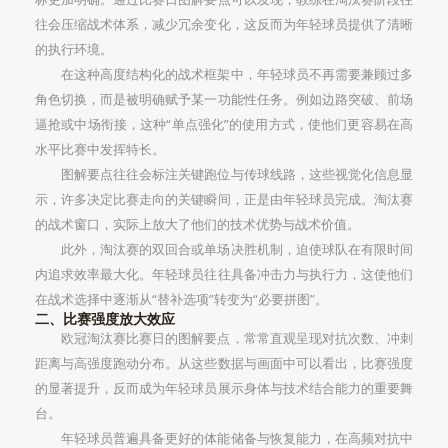
往会压缩战术体系，减少冗余变化，这反而为年轻球员提供了清晰
的执行环境。
在这种高度结构化的战术框架中，年轻球员不再需要兼顾过多
角色切换，而是被明确赋予某一功能性任务。例如边路突破、前场
逼抢或中场衔接，这种“单点强化”的使用方式，使他们更容易在高
水平比赛中发挥特长。
图解要点往往会标注关键跑位与传球线路，这些视觉化信息显
示，许多决定比赛走向的关键瞬间，正是由年轻球员完成。淘汰赛
的战术窗口，实际上放大了他们的技术优势与战术价值。
此外，淘汰赛的双回合或单场决胜机制，迫使球队在有限时间
内追求效率最大化。年轻球员往往具备冲击力与执行力，这使他们
在战术选择中逐渐从“替补选项”转变为“必要拼图”。
二、比赛强度放大效应
欧冠淘汰赛比赛日的图解要点，常常直观呈现对抗次数、冲刺
距离与高强度跑动分布。从这些数据与画面中可以看出，比赛强度
的显著提升，反而成为年轻球员展示身体与技术结合能力的重要舞
台。
年轻球员普遍具备更好的体能储备与恢复能力，在高频对抗中