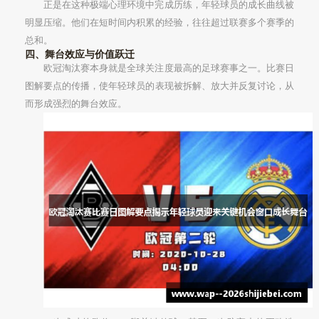
正是在这种极端心理环境中完成历练，年轻球员的成长曲线被
明显压缩。他们在短时间内积累的经验，往往超过联赛多个赛季的
总和。
四、舞台效应与价值跃迁
欧冠淘汰赛本身就是全球关注度最高的足球赛事之一。比赛日
图解要点的传播，使年轻球员的表现被拆解、放大并反复讨论，从
而形成强烈的舞台效应。