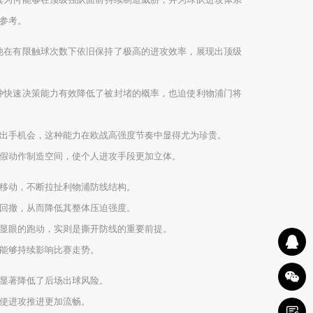
参考。
他在有限触球次数下依旧保持了极高的进攻效率，展现出顶级
种快速决策能力有效降低了被封堵的概率，也迫使利物浦门将
出手机会，这种能力在欧战高强度节奏中显得尤为珍贵。
假动作制造空间，使个人进攻手段更加立体。
移动，不断拉扯利物浦防线结构。
回撤，从而降低其整体压迫强度。
显眼的跑动，实则是撕开防线的重要前提。
能够持续影响比赛走势。
显著降低了后场出球风险。
使进攻推进更加流畅。