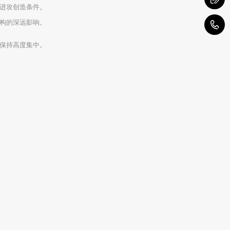
进攻创造条件。
构的深远影响。
1
保持高度集中。