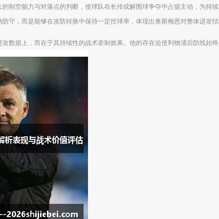
大的制空能力与对落点的判断，使球队在长传或解围球争夺中占据主动，为持续
动防守，而是能够在攻防转换中保持一定控球率，体现出奥斯梅恩对整体进攻结
进攻数据上，而在于其持续性的战术牵制效果。他的存在迫使利物浦后防线始终