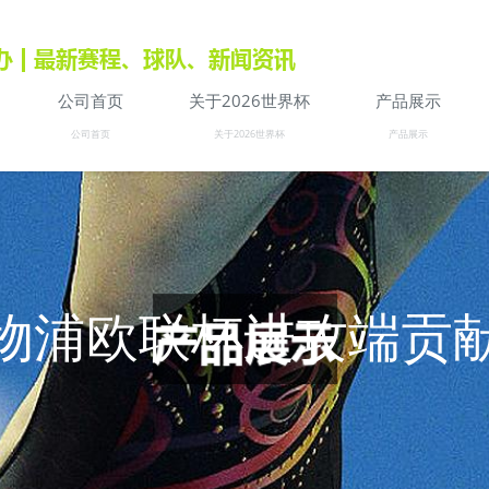
公司首页
关于2026世界杯
产品展示
公司首页
关于2026世界杯
产品展示
物浦欧联杯进攻端贡