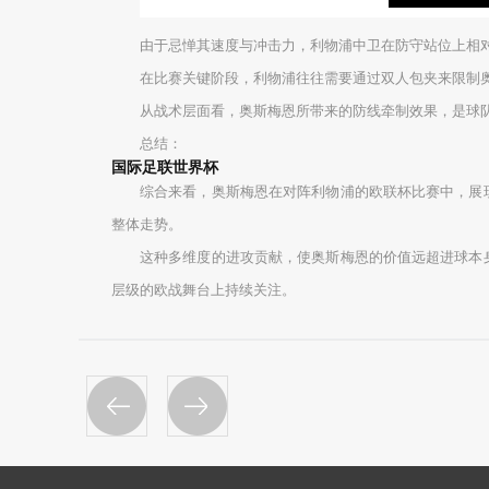
由于忌惮其速度与冲击力，利物浦中卫在防守站位上相
在比赛关键阶段，利物浦往往需要通过双人包夹来限制
从战术层面看，奥斯梅恩所带来的防线牵制效果，是球
总结：
国际足联世界杯
综合来看，奥斯梅恩在对阵利物浦的欧联杯比赛中，展
整体走势。
这种多维度的进攻贡献，使奥斯梅恩的价值远超进球本
层级的欧战舞台上持续关注。