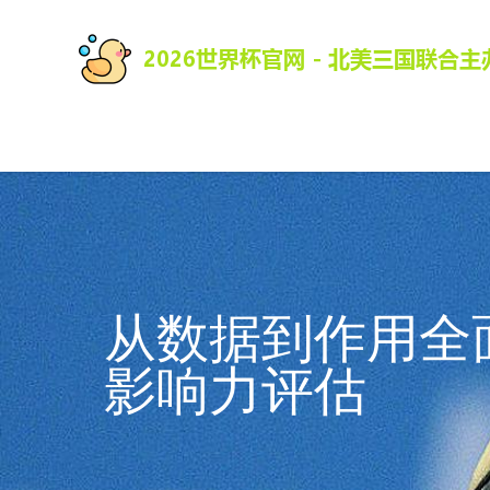
从数据到作用全
影响力评估