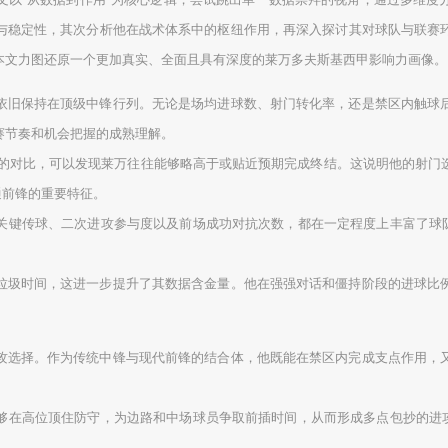
与稳定性，其次分析他在战术体系中的枢纽作用，再深入探讨其对球队与联赛
本文力图还原一个更加真实、全面且具有深度的莱万多夫斯基西甲影响力画像。
依旧保持在顶级中锋行列。无论是场均进球数、射门转化率，还是禁区内触球
赛节奏和机会把握的成熟理解。
球的对比，可以发现莱万往往能够略高于或贴近预期完成终结。这说明他的射门
通前锋的重要特征。
关键传球、二次进攻参与度以及前场成功对抗次数，都在一定程度上丰富了球队
垃圾时间，这进一步提升了其数据含金量。他在强强对话和僵持阶段的进球比
攻选择。作为传统中锋与现代前锋的结合体，他既能在禁区内完成支点作用，
够在高位顶住防守，为边路和中场球员争取前插时间，从而形成多点包抄的进攻