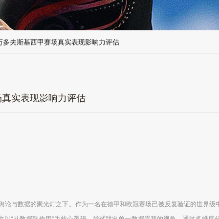
万多夫斯基西甲赛场真实表现影响力评估
场真实表现影响力评估
在舆论与数据的聚光灯之下。作为一名在德甲和欧冠赛场已被反复验证的世界级
文以“从数据到作用”为核心逻辑，尝试跳出单一数据崇拜的视角，通过多维度