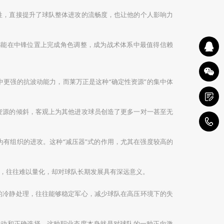
牲，直接提升了球队整体进攻的流畅度，也让他的个人影响力
都能在中锋位置上完成角色调整，成为战术体系中最值得信赖
更强的抗波动能力，而莱万正是这种“确定性资源”的集中体
资源的倾斜，客观上为其他进攻球员创造了更多一对一甚至无
1
有组织的进攻。这种“减压器”式的作用，尤其在强度较高的
，往往难以量化，却对球队长期发展具有深远意义。
的冷静处理，往往能够稳定军心，减少球队在高压环境下的失
跑动和正确选择，这种职业态度本身就是对球队的一种正向激