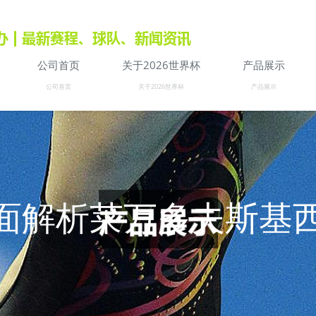
公司首页
关于2026世界杯
产品展示
公司首页
关于2026世界杯
产品展示
面解析莱万多夫斯基