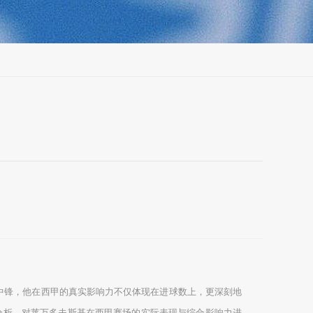
中锋，他在西甲的真实影响力不仅体现在进球数上，更深刻地
分析，对莱万多夫斯基在西甲赛场的实际表现与综合影响力进