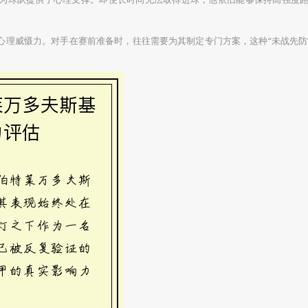
心理威慑力。对手在赛前准备时，往往需要为其制定专门方案，这种“未战先防