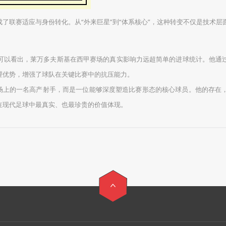
了联赛适应与身份转化。从“外来巨星”到“体系核心”，这种转变不仅是技术
可以看出，莱万多夫斯基在西甲赛场的真实影响力远超简单的进球统计。他通
理优势，增强了球队在关键比赛中的抗压能力。
赛场上的一名高产射手，而是一位能够深度塑造比赛形态的核心球员。他的存在
在现代足球中最真实、也最珍贵的价值体现。