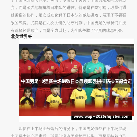
弃，而是顽强地抵抗着日本队的进攻。特别是在防守端，球员们通
过紧密的协作，屡次成功化解了日本队的威胁进攻，展现了不畏强
敌的气魄。尤其是在几次关键的防守时刻，中国男足的球员们并没
有选择轻易放弃，而是全力以赴，为全队争取了宝贵的喘息机会。
北美世界杯
即便在上半场比分落后的情况下，中国男足依然在下半场展现
出了强大的心理素质。球员们没有因劣势而低头，而是坚持着自己