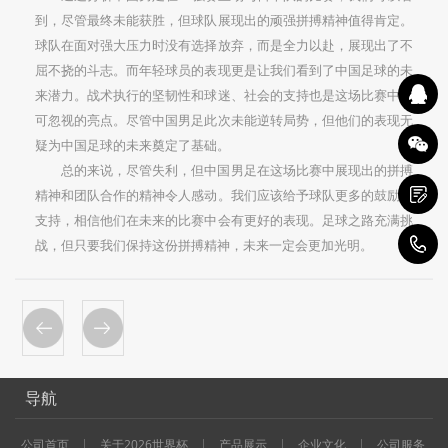
到，尽管最终未能获胜，但球队展现出的顽强拼搏精神值得肯定。
球队在面对强大压力时没有选择放弃，而是全力以赴，展现出了不
屈不挠的斗志。而年轻球员的表现更是让我们看到了中国足球的未
来潜力。战术执行的坚韧性和球迷、社会的支持也是这场比赛中不
可忽视的亮点。尽管中国男足此次未能逆转局势，但他们的表现无
疑为中国足球的未来奠定了基础。
总的来说，尽管失利，但中国男足在这场比赛中展现出的拼搏
精神和团队合作的精神令人感动。我们应该给予球队更多的鼓励与
支持，相信他们在未来的比赛中会有更好的表现。足球之路充满挑
1
战，但只要我们保持这份拼搏精神，未来一定会更加光明。
导航
公司首页
关于2026世界杯
产品展示
企业文化
公司服务