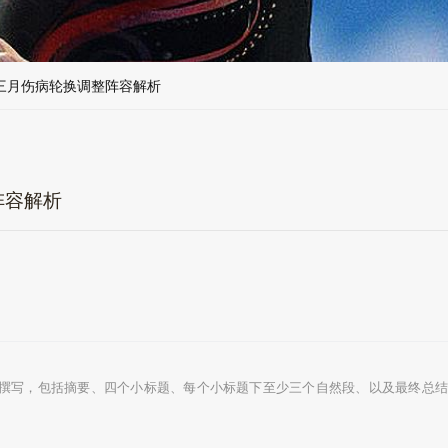
米兰三月伤病轮换调整阵容解析
阵容解析
撰写，包括摘要、四个小标题、每个小标题下至少三个自然段、以及最终总结，