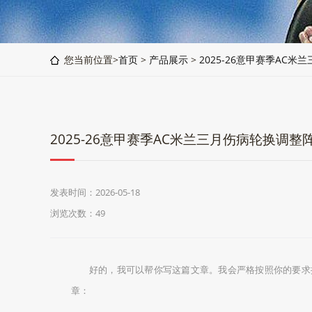
您当前位置>
首页
>
产品展示
>
2025-26意甲赛季AC
2025-26意甲赛季AC米兰三月伤病轮换调整
发表时间：2026-05-18
浏览次数：49
好的，我可以帮你写这篇文章。我会严格按照你的要求
章：
---