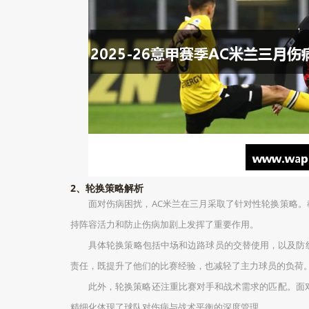
2、轮换策略解析
面对伤病困扰，AC米兰在三月采取了针对性轮换策略
持阵容活力和防止伤病加剧上发挥了重要作用。
具体轮换策略包括中场和边路球员的交替使用，以及防
责任，既提升了他们的比赛经验，也减轻了主力球员的负荷
此外，轮换策略还注重比赛对手和战术需求的匹配。面
精细化体现了球队对伤病与战术平衡的深度管理。