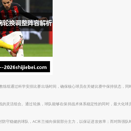
。教练组通过科学安排比赛出场时间，确保核心球员在关键比赛中保持状态，同
线的灵活组合。通过轮换，球队能够在保持战术体系稳定性的同时，最大化球
。
对防守稳健的球队，AC米兰倾向保留部分主力，以保证进攻效率；而对阵强队