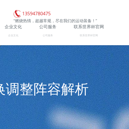
13594780475
“燃烧热情，超越常规，尽在我们的运动装备！”
企业文化
公司服务
联系世界杯官网
企业文化
公司服务
联系世界杯官网
轮换调整阵容解析