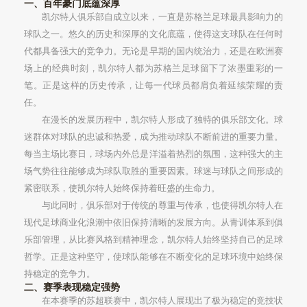
一、百年豪门底蕴深厚
凯尔特人俱乐部自成立以来，一直是苏格兰足球最具影响力的
球队之一。悠久的历史和深厚的文化底蕴，使得这支球队在任何时
代都具备强大的竞争力。无论是早期的国内统治力，还是在欧洲赛
场上的经典时刻，凯尔特人都为苏格兰足球留下了浓墨重彩的一
笔。正是这样的历史传承，让每一代球员都肩负着延续荣耀的责
任。
在漫长的发展历程中，凯尔特人形成了独特的俱乐部文化。球
迷群体对球队的忠诚和热爱，成为推动球队不断前进的重要力量。
每当主场比赛日，球场内外总是洋溢着热烈的氛围，这种强大的主
场气势往往能够成为球队取胜的重要因素。球迷与球队之间形成的
紧密联系，使凯尔特人始终保持着旺盛的生命力。
与此同时，俱乐部对于传统的尊重与传承，也使得凯尔特人在
现代足球商业化浪潮中依旧保持清晰的发展方向。从青训体系到俱
乐部管理，从比赛风格到精神理念，凯尔特人始终坚持自己的足球
哲学。正是这种坚守，使球队能够在不断变化的足球环境中始终保
持稳定的竞争力。
二、赛季表现稳定强势
在本赛季的苏超联赛中，凯尔特人展现出了极为稳定的竞技状