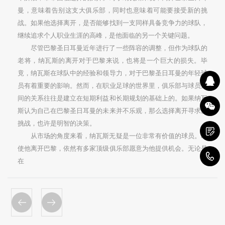
曼，意味着告别这支大俱乐部，同时也意味着可能要接受新的挑
战。如果他选择离开，是否能够找到一支同样具备竞争力的球队，
继续追求个人职业生涯的高峰，是他面临的另一个关键问题。
尽管巴黎圣日耳曼近年进行了一些阵容的调整，但作为球队的
老将，纳瓦斯的离开对于巴黎来说，也将是一个巨大的损失。毕
竟，纳瓦斯在球队中的经验和领导力，对于巴黎圣日耳曼的年轻球
员有着重要的影响。然而，在职业足球的世界里，俱乐部与球员之
间的关系往往是建立在短期利益和长期规划的基础上的。如果纳瓦
斯认为自己在巴黎圣日耳曼的未来并不乐观，那么选择离开寻求新
挑战，也许是明智的决策。
从市场的角度来看，纳瓦斯无疑是一位非常有价值的球员。即
使他离开巴黎，依然有多家顶级俱乐部愿意为他提供机会。无论是
1
在