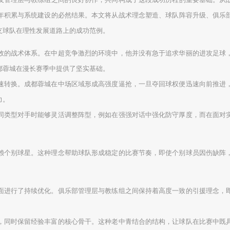
年积累与系统建设的必然结果。本文将从战术理念塑造、球队阵容升级、俱乐
支球队在理性发展道路上的成功范例。
效的战术体系。在中超竞争激烈的环境中，他并没有急于追求华丽的进攻足球
都蓉城在漫长赛季中提供了坚实基础。
速转换。成都蓉城在中场区域形成高强度逼抢，一旦夺回球权便迅速向前推进
力。
同类型对手时能够灵活调整阵型，例如在强强对话中强化防守厚度，而在面对
赖个别球星。这种理念帮助球队形成稳定的比赛节奏，即使个别球员因伤缺阵
面进行了持续优化。俱乐部管理层与教练组之间保持着高度一致的引援理念，
，同时保留经验丰富的核心骨干。这种老中青结合的结构，让球队在比赛中既