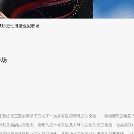
破历史性挺进亚冠赛场
赛场
主教练徐正源的带领下完成了一次具有里程碑意义的突破——稳健而坚定地迈
以其务实的执教理念、清晰的战术体系以及对球队文化的深度塑造，让成都蓉
及管理层与教练组之间的良好协作，共同构成了这段成功历程的重要基础。从