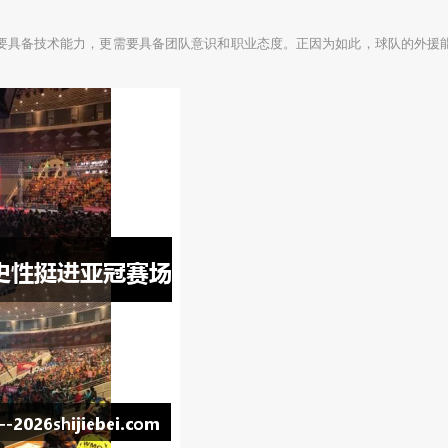
要具备技术能力，更需要具备团队意识和职业态度。正因为如此，球队的外援