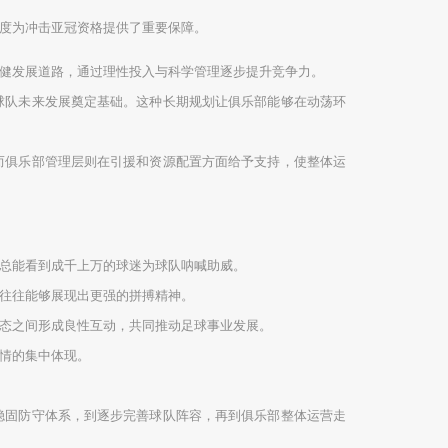
度为冲击亚冠资格提供了重要保障。
健发展道路，通过理性投入与科学管理逐步提升竞争力。
球队未来发展奠定基础。这种长期规划让俱乐部能够在动荡环
而俱乐部管理层则在引援和资源配置方面给予支持，使整体运
总能看到成千上万的球迷为球队呐喊助威。
往往能够展现出更强的拼搏精神。
态之间形成良性互动，共同推动足球事业发展。
情的集中体现。
稳固防守体系，到逐步完善球队阵容，再到俱乐部整体运营走