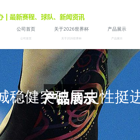
公司首页
关于2026世界杯
产品展示
公司首页
关于2026世界杯
产品展示
城稳健突破历史性挺