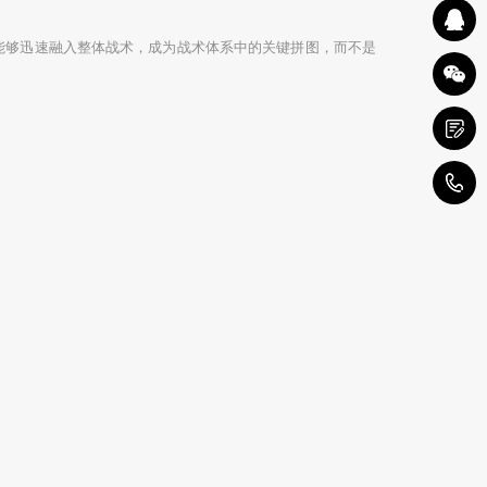
能够迅速融入整体战术，成为战术体系中的关键拼图，而不是
1