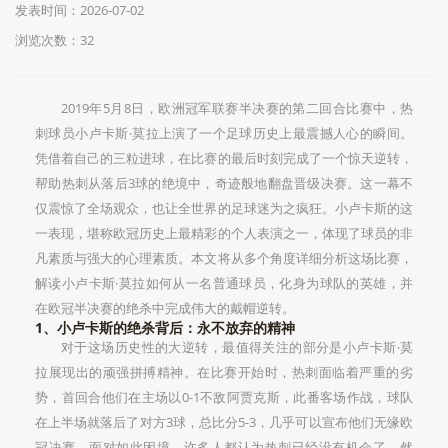
发表时间：2026-07-02
浏览次数：32
2019年5月8日，欧洲冠军联赛半决赛的第二回合比赛中，热
刺球员小卢卡斯·莫拉上演了一个足球历史上最震撼人心的瞬间。
凭借着自己的三粒进球，在比赛的最后时刻完成了一个惊天逆转，
帮助热刺从落后3球的绝境中，奇迹般地翻盘晋级决赛。这一幕不
仅震惊了全场观众，也让全世界的足球迷为之疯狂。小卢卡斯的这
一表现，堪称欧冠历史上最精彩的个人表演之一，体现了球员的非
凡素质与强大的心理素质。本文将从多个角度详细分析这场比赛，
解读小卢卡斯·莫拉如何从一名普通球员，化身为球队的英雄，并
在欧冠半决赛的绝杀中完成伟大的戴帽逆转。
1、小卢卡斯的绝杀背后：永不放弃的精神
对于这场历史性的大逆转，最值得关注的部分是小卢卡斯·莫
拉展现出的顽强拼搏精神。在比赛开始时，热刺面临着严重的劣
势，首回合他们在主场以0-1不敌阿贾克斯，此番客场作战，球队
在上半场就落后了对方3球，总比分5-3，几乎可以宣布他们无缘欧
冠决赛。面对如此困境，许多人都认为热刺已经没有机会了。然