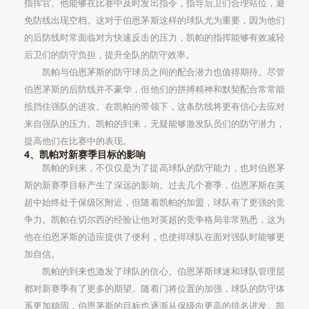
指挥官。他能够在比赛中及时发出指令，指导后卫们合理站位，避
免防线出现空档。这对于伯恩茅斯这样的球队尤为重要，因为他们
的后防线时常面临对方快速反击的压力，凯帕的指挥能够有效减轻
后卫们的防守负担，提升全队的防守效率。
凯帕与伯恩茅斯的防守球员之间的配合潜力也值得期待。尽管
伯恩茅斯的后防线并不豪华，但他们的拼搏精神和默契配合常常能
抵挡住强队的进攻。在凯帕的带领下，这条防线将更有信心去应对
来自强队的压力。凯帕的到来，无疑能够激发队员们的防守潜力，
提高他们在比赛中的表现。
4、凯帕对新赛季目标的影响
凯帕的到来，不仅仅是为了提高球队的防守能力，也对伯恩茅
斯的新赛季目标产生了深远的影响。过去几个赛季，伯恩茅斯在英
超中始终处于保级区附近，但随着凯帕的加盟，球队有了更强的竞
争力。凯帕在切尔西的经验让他对英超的竞争格局非常熟悉，这为
他在伯恩茅斯的适应提供了便利，也使得球队在面对强队时能够更
加自信。
凯帕的到来也激发了球队的信心。伯恩茅斯球迷和球队管理层
都对新赛季有了更多的期望。随着门将位置的加强，球队的防守体
系更加稳固，伯恩茅斯的目标也逐渐从保级向更高的排名进发。凯