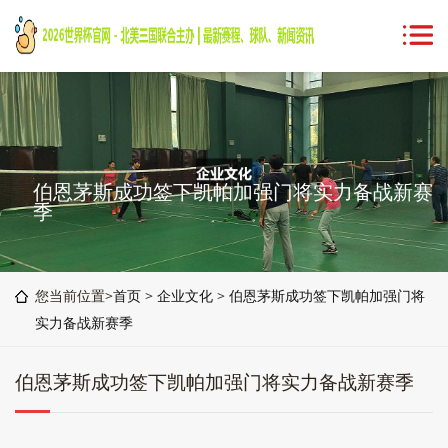
伯恩茅斯成功签下凯帕加强门将实力备战新赛
季
您当前位置>
首页
>
企业文化
>
伯恩茅斯成功签下凯帕加强门将
实力备战新赛季
伯恩茅斯成功签下凯帕加强门将实力备战新赛季