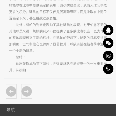
帕能够在比赛中提供稳定的表现，减少防线失误，从而为球队争取
更多的积分。球队的目标不仅仅是脱离降级区，而是争取在中游位
置稳定下来，甚至挑战欧战资格。
此外，凯帕的到来也激励了其他球员的表现。对于伯恩茅斯的
其他球员来说，凯帕的到来不仅提供了更多的比赛机会，也为球队
的整体表现树立了新的标杆。在凯帕的带领下，球队的目标变得更
加明确，士气和信心也得到了显著提升，球队有望在新赛季中迎来
一个全新的篇章。
总结：
伯恩茅斯成功签下凯帕，无疑是球队在新赛季中的一次重要提
1
升。从凯帕
导航