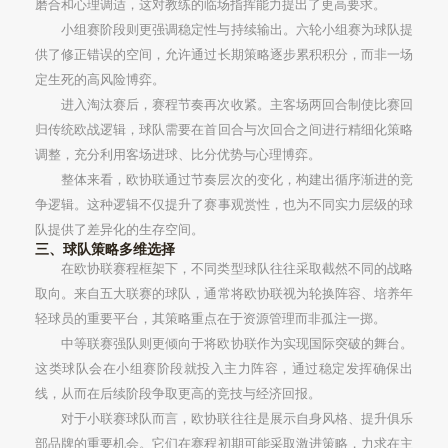
磨合和心理调适，这对教练的临场指挥能力提出了更高要求。
小组赛阶段则更强调稳定性与持续输出。六轮小组赛为球队提
供了修正错误的空间，允许通过长期策略逐步累积积分，而非一场
定生死的高风险博弈。
进入淘汰赛后，赛程节奏再次收紧。主客场两回合制使比赛回
归传统欧战逻辑，球队需要在首回合与次回合之间进行精细化策略
调整，充分利用客场进球、比分优势与心理博弈。
整体来看，欧协联通过节奏层次的变化，构建出循序渐进的竞
争逻辑。这种逻辑不仅提升了赛事观赏性，也为不同实力层级的球
队提供了差异化的生存空间。
三、球队策略多维选择
在欧协联赛程框架下，不同类型球队往往采取截然不同的战略
取向。来自五大联赛的球队，通常将欧协联视为轮换阵容、培养年
轻球员的重要平台，其策略重点在于资源管理而非孤注一掷。
中等联赛强队则更倾向于将欧协联作为实现国际突破的舞台。
这类球队会在小组赛阶段就投入主力阵容，通过稳定发挥确保出
线，从而在后续阶段争取更高的竞技与经济回报。
对于小联赛球队而言，欧协联往往是展示自身风格、提升俱乐
部品牌的重要机会。它们在赛程初期可能采取激进策略，力求在主