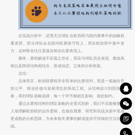
在实战分析中，还需关注球队在欧协联与国内赛事中的战略权
重差异。部分球队会在国内联赛保守投入，而在欧协联中集中发
力，这种取舍往往直接反映在比赛表现上。
最终，赛程解读不应孤立存在，而应与球队历史表现、教练风
格以及阵容结构相结合，形成动态、立体的分析框架。
总结：
总体而言，欧协联赛程并非简单的比赛排列，而是一套融合竞
技公平、商业价值与发展理念的系统工程。从结构设计到阶段节
奏，再到球队策略选择，每一个环节都相互影响、彼此制约。
通过从赛程结构到球队策略的全景式剖析，我们不仅能够更深
入地理解欧协联的运作逻辑，也能在观赛、研究和实战决策中形成
更成熟的分析思路，为未来相关赛事的解读提供可持续的方法论基
础。
1