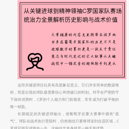
这些关键进球往往具有高度象征意义。它们并非简单的数据堆
积，而是出现在球队最需要信心和突破口的时刻。对手在严密防守
下保持优势时，C罗的个人能力和门前嗅觉，常常成为打破平衡的
唯一钥匙。
长期稳定的关键进球输出，使葡萄牙在重大赛事中拥有“底
气”。球队在战术执行受阻时，仍然相信只要将球送到合适区域，C
罗就可能完成致命一击，这种信念本身就是一种无形优势。