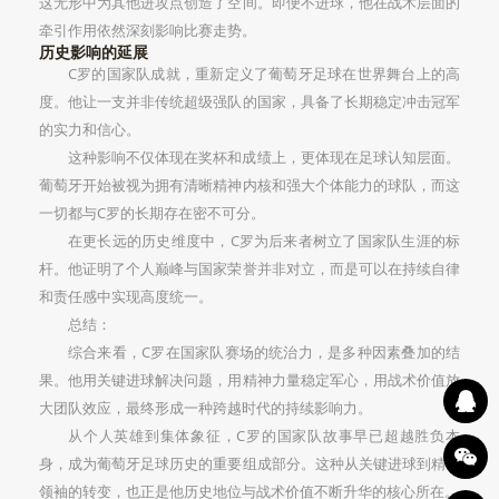
这无形中为其他进攻点创造了空间。即便不进球，他在战术层面的
牵引作用依然深刻影响比赛走势。
历史影响的延展
C罗的国家队成就，重新定义了葡萄牙足球在世界舞台上的高
度。他让一支并非传统超级强队的国家，具备了长期稳定冲击冠军
的实力和信心。
这种影响不仅体现在奖杯和成绩上，更体现在足球认知层面。
葡萄牙开始被视为拥有清晰精神内核和强大个体能力的球队，而这
一切都与C罗的长期存在密不可分。
在更长远的历史维度中，C罗为后来者树立了国家队生涯的标
杆。他证明了个人巅峰与国家荣誉并非对立，而是可以在持续自律
和责任感中实现高度统一。
总结：
综合来看，C罗在国家队赛场的统治力，是多种因素叠加的结
果。他用关键进球解决问题，用精神力量稳定军心，用战术价值放
大团队效应，最终形成一种跨越时代的持续影响力。
从个人英雄到集体象征，C罗的国家队故事早已超越胜负本
身，成为葡萄牙足球历史的重要组成部分。这种从关键进球到精神
领袖的转变，也正是他历史地位与战术价值不断升华的核心所在。