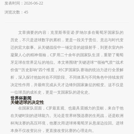
发表时间：2026-06-22
浏览次数：45
文章摘要的内容：克里斯蒂亚诺·罗纳尔多在葡萄牙国家队的
历史，不只是进球数字的累积，更是一段关于责任、意志与时代变
迁的宏大叙事。从关键战役中一锤定音的超级射手，到更衣室内外
凝聚人心的精神领袖，C罗用二十余年的国家队生涯，重塑了葡萄
牙足球在世界足坛的地位。本文将围绕“关键进球”“领袖气质”“战术
价值”“历史影响”四个维度，对C罗国家队赛场的统治力进行全景解
析，深入探讨他如何在不同阶段、不同体系与不同角色中持续发挥
决定性作用，并最终完成从天才边锋到国家象征的蜕变。这不仅是
一位球员的成长史，更是一支国家队的进化史。
世界杯新闻
关键进球的决定性
在国家队层面，C罗最直观、也最具震撼力的贡献，来自于他
在关键时刻的进球能力。无论是世界杯预选赛的生死战，还是欧洲
杯淘汰赛的高压环境，他屡次用进球将葡萄牙从悬崖边拉回。进球
本身不仅改变比分，更直接改变比赛的心理走向。