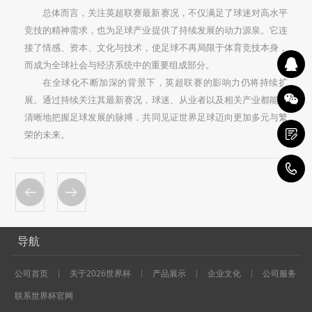
总体而言，关注英超联赛最新赛况，不仅满足了球迷对高水平
竞技的精神需求，也为足球产业提供了持续发展的动力源泉。它连
接了情感、资本、文化与技术，使足球不再局限于体育竞技本身，
而成为全球社会与经济系统中的重要组成部分。
在全球化不断加深的背景下，英超联赛的影响力仍将持续扩
展。通过持续关注其最新赛况，球迷、从业者以及相关产业都能更
清晰地把握足球发展的脉搏，共同见证世界足球迈向更加多元与繁
荣的未来。
1
导航
公司首页
关于2026世界杯
产品展示
企业文化
公司服务
联系世界杯官网