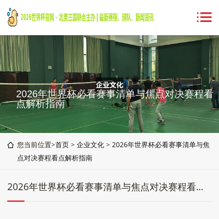
2026年世界杯必看赛事清单与焦点对决赛程看
点解析指南
您当前位置>
首页
>
企业文化
>
2026年世界杯必看赛事清单与焦
点对决赛程看点解析指南
2026年世界杯必看赛事清单与焦点对决赛程看点解析指南