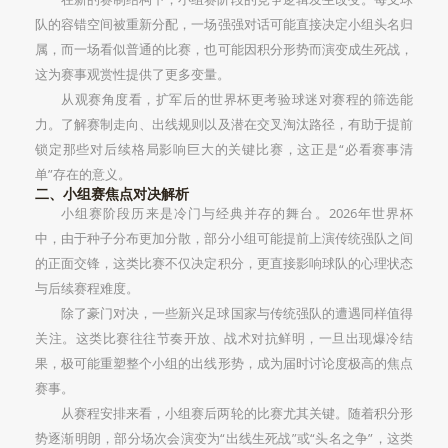
队的容错空间被重新分配，一场强强对话可能直接决定小组头名归
属，而一场看似普通的比赛，也可能因积分形势而演变成生死战，
这为赛事观赏性提供了更多变量。
从观赛角度看，扩军后的世界杯更考验球迷对赛程的筛选能
力。了解赛制走向、出线规则以及潜在交叉淘汰路径，有助于提前
锁定那些对后续格局影响巨大的关键比赛，这正是“必看赛事清
单”存在的意义。
二、小组赛焦点对决解析
小组赛阶段历来是冷门与经典并存的舞台。2026年世界杯
中，由于种子分布更加分散，部分小组可能提前上演传统强队之间
的正面交锋，这类比赛不仅决定积分，更直接影响球队的心理状态
与后续赛程难度。
除了豪门对决，一些新兴足球国家与传统强队的遭遇同样值得
关注。这类比赛往往节奏开放、战术对抗鲜明，一旦出现爆冷结
果，极可能重塑整个小组的出线形势，成为届时讨论度极高的焦点
赛事。
从赛程安排来看，小组赛后两轮的比赛尤其关键。随着积分形
势逐渐明朗，部分场次会演变为“出线生死战”或“头名之争”，这类