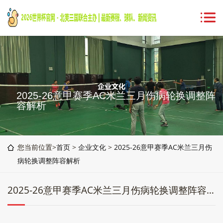
2025-26意甲赛季AC米兰三月伤病轮换调整阵
容解析
您当前位置>
首页
>
企业文化
>
2025-26意甲赛季AC米兰三月伤
病轮换调整阵容解析
2025-26意甲赛季AC米兰三月伤病轮换调整阵容解析