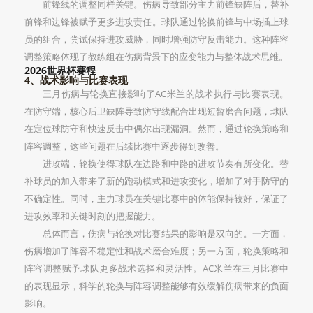
前锋线的调整同样关键。伤病导致部分主力前锋缺阵后，替补
前锋和边锋被赋予更多进攻责任。球队通过轮换前锋与中场插上球
员的组合，尝试保持进攻威胁，同时增强防守反击能力。这种阵容
调整策略体现了教练组在伤病背景下的应变能力与整体战术思维。
2026世界杯赛程
4、战术影响与比赛表现
三月伤病与轮换直接影响了AC米兰的战术执行与比赛表现。
在防守端，核心后卫缺阵导致防守线配合出现短暂磨合问题，球队
在定位球防守和快速反击中偶尔出现漏洞。然而，通过轮换策略和
阵容调整，这些问题在后续比赛中逐步得到改善。
进攻端，轮换使得球队在边路和中路的进攻节奏有所变化。替
补球员的加入带来了新的跑动模式和进攻变化，增加了对手防守的
不确定性。同时，主力球员在关键比赛中的体能保持较好，保证了
进攻效率和关键时刻的把握能力。
总体而言，伤病与轮换对比赛结果的影响是双向的。一方面，
伤病增加了阵容不稳定性和战术磨合难度；另一方面，轮换策略和
阵容调整赋予球队更多战术选择和灵活性。AC米兰在三月比赛中
的表现显示，科学的轮换与阵容调整能够有效缓解伤病带来的负面
影响。