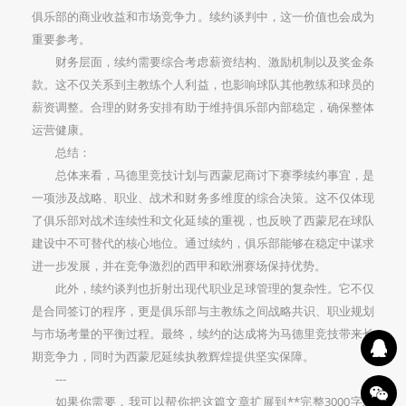
俱乐部的商业收益和市场竞争力。续约谈判中，这一价值也会成为
重要参考。
财务层面，续约需要综合考虑薪资结构、激励机制以及奖金条
款。这不仅关系到主教练个人利益，也影响球队其他教练和球员的
薪资调整。合理的财务安排有助于维持俱乐部内部稳定，确保整体
运营健康。
总结：
总体来看，马德里竞技计划与西蒙尼商讨下赛季续约事宜，是
一项涉及战略、职业、战术和财务多维度的综合决策。这不仅体现
了俱乐部对战术连续性和文化延续的重视，也反映了西蒙尼在球队
建设中不可替代的核心地位。通过续约，俱乐部能够在稳定中谋求
进一步发展，并在竞争激烈的西甲和欧洲赛场保持优势。
此外，续约谈判也折射出现代职业足球管理的复杂性。它不仅
是合同签订的程序，更是俱乐部与主教练之间战略共识、职业规划
与市场考量的平衡过程。最终，续约的达成将为马德里竞技带来长
期竞争力，同时为西蒙尼延续执教辉煌提供坚实保障。
---
如果你需要，我可以帮你把这篇文章扩展到**完整3000字左