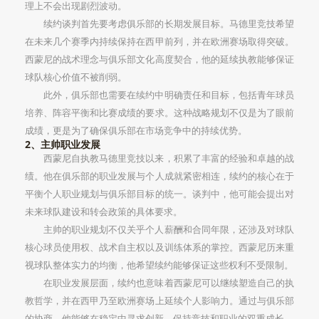
理上不会出现剧烈波动。
续约谈判首先要考虑俱乐部的长期发展目标。马德里竞技希望
在未来几个赛季内持续保持在西甲前列，并在欧洲赛场取得突破。
西蒙尼的战术理念与俱乐部文化高度契合，他的延续执教能够保证
球队核心价值不被削弱。
此外，俱乐部也需要在续约中明确责任和目标，包括青年球员
培养、阵容平衡和比赛成绩的要求。这种战略规划不仅是为了眼前
成绩，更是为了确保俱乐部在市场竞争中的持续优势。
2、主帅职业发展
西蒙尼自执教马德里竞技以来，积累了丰富的经验和卓越的战
绩。他在俱乐部的职业发展与个人成就紧密相连，续约的核心在于
平衡个人职业规划与俱乐部目标的统一。谈判中，他可能会提出对
未来球队建设和转会政策的具体要求。
主帅的职业规划不仅关乎个人薪酬和合同年限，还涉及对球队
核心球员使用权、战术自主权以及训练体系的掌控。西蒙尼历来重
视球队整体实力的均衡，他希望续约能够保证这些权利不受限制。
在职业发展层面，续约也意味着西蒙尼可以继续塑造自己的执
教哲学，并在西甲乃至欧洲赛场上延续个人影响力。通过与俱乐部
的协商，他能够在稳定中寻求创新，保持竞技和职业的双重成长。