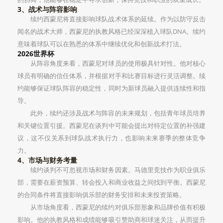
3、战术与阵容影响
续约西蒙尼将直接影响球队战术体系的延续。作为以防守反击
闻名的战术大师，西蒙尼的执教风格已经深深植入球队DNA。续约
意味着球队可以在熟悉的体系中继续优化和创新战术打法。
2026世界杯
从阵容角度来看，西蒙尼对球员的使用极具针对性。他对核心
球员有明确的信任体系，并根据对手和比赛目标进行灵活调整。续
约能够保证球队阵容的稳定性，同时为新球员融入提供连续性和指
导。
此外，续约还涉及战术与阵容的未来规划，包括青年球员培养
和关键位置引援。西蒙尼在谈判中可能会提出对特定位置的补强建
议，这不仅关系到球队战术执行力，也影响未来赛季的整体竞争
力。
4、市场与财务考量
续约谈判不可忽视市场和财务因素。马德里竞技作为职业俱乐
部，需要在薪资预算、转会投入和商业收益之间找到平衡。西蒙尼
的合同条件将直接影响俱乐部的财务安排和未来投资策略。
从市场角度看，西蒙尼的续约对俱乐部形象和品牌价值有积极
影响。他的执教风格和成绩能够吸引赞助商和球迷关注，从而提升