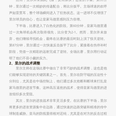
钟，里尔通过一次精妙的传递配合，将比分扳平。主场球迷的欢呼
声如雷贯耳，整个球场瞬间进入了狂热状态。这一进球不仅增强了
里尔球员的信心，也让皇家马德里感到压力倍增。
下半场，比赛进入了白热化的阶段。第60分钟，皇家马德里通
过一次角球机会再次取得领先，比分变为2-1。然而，里尔并未放
弃，他们继续寻找机会，最终在比赛的最后时刻上演了惊天逆转。
第87分钟，里尔通过一次快速反击扳平了比分，紧接着在伤停补时
阶段，凭借一次精彩的远射完成了逆转。全场比赛，里尔用行动证
明了他们不容小觑的实力。
2、里尔的战术调整
里尔主帅在这场比赛中做出了非常巧妙的战术调整，这也是他
们能够实现逆转的关键因素之一。首先，里尔在防守端的压迫性十
分到位，尤其是在中场控制上，他们通过多次抢断和断球来打乱皇
家马德里的进攻节奏。这种高压逼抢的战术，使得皇家马德里的进
攻组织多次受阻。
其次，里尔的进攻战术非常灵活多变。在比赛的下半场，里尔
将更多的进攻资源集中在边路，通过快速的边路突破和精准的传中
球制造威胁。皇马的防线显得相对迟钝，尤其是在对方的反击过程