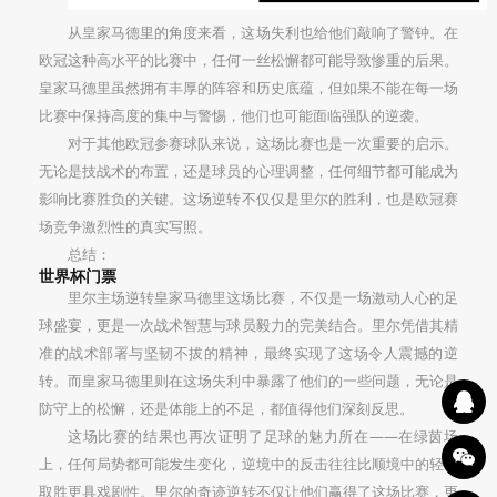
从皇家马德里的角度来看，这场失利也给他们敲响了警钟。在
欧冠这种高水平的比赛中，任何一丝松懈都可能导致惨重的后果。
皇家马德里虽然拥有丰厚的阵容和历史底蕴，但如果不能在每一场
比赛中保持高度的集中与警惕，他们也可能面临强队的逆袭。
对于其他欧冠参赛球队来说，这场比赛也是一次重要的启示。
无论是技战术的布置，还是球员的心理调整，任何细节都可能成为
影响比赛胜负的关键。这场逆转不仅仅是里尔的胜利，也是欧冠赛
场竞争激烈性的真实写照。
总结：
世界杯门票
里尔主场逆转皇家马德里这场比赛，不仅是一场激动人心的足
球盛宴，更是一次战术智慧与球员毅力的完美结合。里尔凭借其精
准的战术部署与坚韧不拔的精神，最终实现了这场令人震撼的逆
转。而皇家马德里则在这场失利中暴露了他们的一些问题，无论是
防守上的松懈，还是体能上的不足，都值得他们深刻反思。
这场比赛的结果也再次证明了足球的魅力所在——在绿茵场
上，任何局势都可能发生变化，逆境中的反击往往比顺境中的轻松
取胜更具戏剧性。里尔的奇迹逆转不仅让他们赢得了这场比赛，更