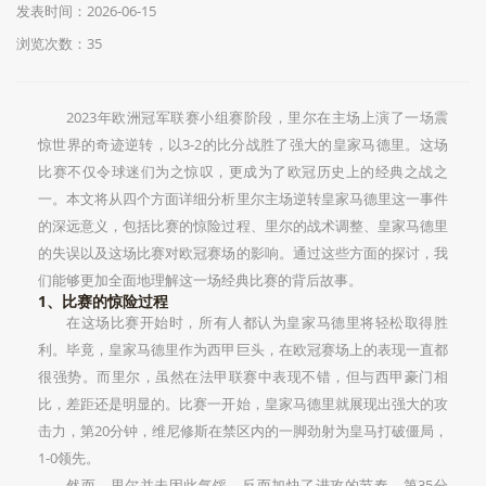
发表时间：2026-06-15
浏览次数：35
2023年欧洲冠军联赛小组赛阶段，里尔在主场上演了一场震
惊世界的奇迹逆转，以3-2的比分战胜了强大的皇家马德里。这场
比赛不仅令球迷们为之惊叹，更成为了欧冠历史上的经典之战之
一。本文将从四个方面详细分析里尔主场逆转皇家马德里这一事件
的深远意义，包括比赛的惊险过程、里尔的战术调整、皇家马德里
的失误以及这场比赛对欧冠赛场的影响。通过这些方面的探讨，我
们能够更加全面地理解这一场经典比赛的背后故事。
1、比赛的惊险过程
在这场比赛开始时，所有人都认为皇家马德里将轻松取得胜
利。毕竟，皇家马德里作为西甲巨头，在欧冠赛场上的表现一直都
很强势。而里尔，虽然在法甲联赛中表现不错，但与西甲豪门相
比，差距还是明显的。比赛一开始，皇家马德里就展现出强大的攻
击力，第20分钟，维尼修斯在禁区内的一脚劲射为皇马打破僵局，
1-0领先。
然而，里尔并未因此气馁，反而加快了进攻的节奏。第35分