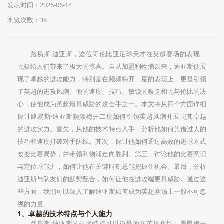
发表时间：2026-06-14
浏览次数：38
路易斯·迪亚斯，这位哥伦比亚足球天才在英超赛场的表现，
无疑给人们带来了极大的惊喜。自从加盟利物浦以来，迪亚斯便展
现了卓越的进攻能力，特别是在频频梅开二度的表现上，更是引领
了英超的进攻风潮。他的速度、技巧、敏锐的嗅觉和无与伦比的决
心，使他成为英超最具威胁的攻击手之一。本文将从四个方面详细
探讨路易斯·迪亚斯频频梅开二度如何引领英超风潮并展现其卓越
的进攻实力。首先，从他的技术特点入手，分析他如何凭借过人的
技巧和速度打破对手防线。其次，探讨他如何通过高效的进球方式
改变比赛局势，并带领利物浦走向胜利。第三，讨论他的比赛意识
与定位球能力，如何让他在关键时刻总能把握住机会。最后，分析
迪亚斯与队友们的默契配合，如何让他在进攻端更具威胁。通过这
些方面，我们可以深入了解迪亚斯如何成为英超赛场上一股不可忽
视的力量。
1、卓越的技术特点与个人能力
路易斯·迪亚斯的技术特点可以说是他在英超赛场上屡屡梅开