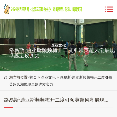
路易斯·迪亚斯频频梅开二度引领英超风潮展现
卓越进攻实力
您当前位置>
首页
>
企业文化
>
路易斯·迪亚斯频频梅开二度引领
英超风潮展现卓越进攻实力
路易斯·迪亚斯频频梅开二度引领英超风潮展现卓越进攻实力