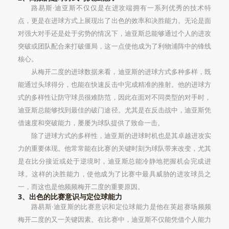
路易斯·迪亚斯不仅仅是在进攻端拥有一系列优秀的技术特
点，更是在进球方式上展现出了出色的效率和决胜能力。无论是面
对强大对手还是处于劣势的情况下，迪亚斯总能够通过个人的进攻
突破或团队配合来打破僵局，这一点使他成为了利物浦阵中的锋线
核心。
从梅开二度的进球数据来看，迪亚斯的进球方式多种多样，既
能通过头球得分，也能在快速反击中完成精准的推射。他的进球方
式的多样性让防守球员很难防范，因此在面对不同类型的对手时，
迪亚斯总能够找到最佳的破门途径。尤其是在反击战中，迪亚斯凭
借速度和突破能力，屡屡为球队提供了致命一击。
除了进球方式的多样性，迪亚斯的进球时机也是其卓越进攻实
力的重要体现。他常常能在比赛的关键时刻为球队带来改变，尤其
是在比分接近或处于逆境时，迪亚斯总能冷静地把握机会完成进
球。这样的决胜能力，使他成为了比赛中最具威胁的进攻球员之
一，而这也是他频频梅开二度的重要原因。
3、出色的比赛意识与定位球能力
路易斯·迪亚斯的比赛意识和定位球能力是他在英超赛场频频
梅开二度的又一关键因素。在比赛中，迪亚斯不仅能凭借个人能力