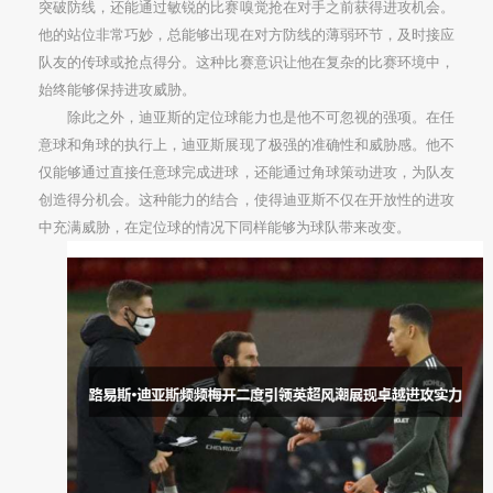
突破防线，还能通过敏锐的比赛嗅觉抢在对手之前获得进攻机会。
他的站位非常巧妙，总能够出现在对方防线的薄弱环节，及时接应
队友的传球或抢点得分。这种比赛意识让他在复杂的比赛环境中，
始终能够保持进攻威胁。
除此之外，迪亚斯的定位球能力也是他不可忽视的强项。在任
意球和角球的执行上，迪亚斯展现了极强的准确性和威胁感。他不
仅能够通过直接任意球完成进球，还能通过角球策动进攻，为队友
创造得分机会。这种能力的结合，使得迪亚斯不仅在开放性的进攻
中充满威胁，在定位球的情况下同样能够为球队带来改变。