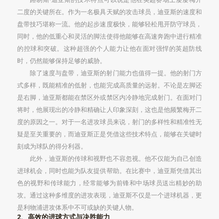
二度的关键所在。作为一名极具天赋的攻击球员，迪亚斯的速度和
盘带技巧堪称一流。他的起步速度极快，能够轻松甩开防守球员，
同时，他的低重心和灵活的脚法使得他能够在高速奔跑中进行精准
的控球和突破。这种超强的个人能力让他在面对强悍的英超防线
时，仍然能够保持足够的威胁。
除了速度与盘带，迪亚斯的射门能力也值得一提。他的射门方
式多样，既能精准的低射，也能完成高质量的远射。不论是左脚还
是右脚，迪亚斯都能在禁区外或禁区内冷静地完成射门。在面对门
将时，他展现出的冷静和精确让人印象深刻，这也是他频繁梅开二
度的原因之一。对于一名进攻球员来说，射门的多样性和精准性无
疑是至关重要的，而迪亚斯正是凭借这些技术特点，能够在关键时
刻成为球队的得分利器。
此外，迪亚斯的传球和视野也不容忽视。他不仅能为自己创造
进球机会，同时也能为队友提供帮助。在比赛中，迪亚斯凭借其出
色的视野和传球能力，经常能够为前锋和中场球员送出精妙的助
攻。通过这种多维度的进攻表现，迪亚斯不仅是一个进球机器，更
是利物浦进攻体系中不可或缺的关键人物。
2、高效的进球方式与决胜能力