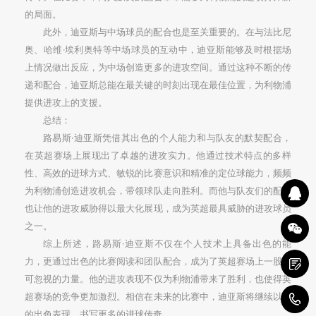
的局面。
此外，迪亚斯与中场球员的配合也是至关重要的。在与法比尼
奥、哈维·埃利奥特等中场球员的互动中，迪亚斯能够及时根据场
上情况做出反应，为中场创造更多的进攻空间。通过这种不断的传
递和配合，迪亚斯总能在最关键的时刻出现在最佳位置，为利物浦
提供进攻上的支援。
总结：
路易斯·迪亚斯凭借其出色的个人能力和与队友的默契配合，
在英超赛场上展现出了卓越的进攻实力。他通过技术特点的多样
性、高效的进球方式、敏锐的比赛意识和精准的定位球能力，频频
为利物浦创造进攻机会，带领球队走向胜利。而他与队友们的配合
也让他的进攻威胁得以最大化展现，成为英超最具威胁的进攻球员
之一。
综上所述，路易斯·迪亚斯不仅在个人技术上具备出色的能
力，更通过出色的比赛阅读和团队配合，成为了英超赛场上一股不
可忽视的力量。他的进攻表现不仅为利物浦带来了胜利，也使得英
超赛场的竞争更加激烈。相信在未来的比赛中，迪亚斯将继续以他
1
的出色表现，书写更多的进球传奇。