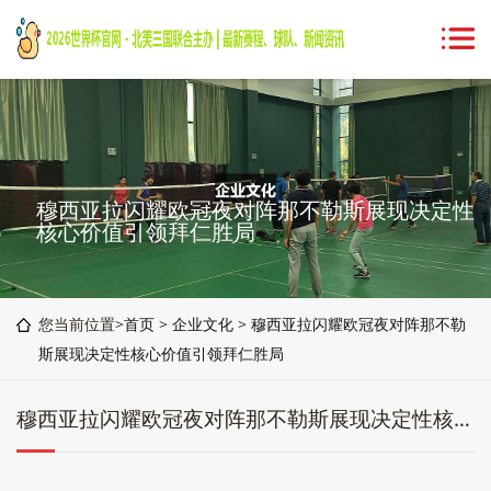
穆西亚拉闪耀欧冠夜对阵那不勒斯展现决定性
核心价值引领拜仁胜局
您当前位置>
首页
>
企业文化
>
穆西亚拉闪耀欧冠夜对阵那不勒
斯展现决定性核心价值引领拜仁胜局
穆西亚拉闪耀欧冠夜对阵那不勒斯展现决定性核心价值引领拜仁胜局