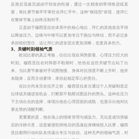
反抢后迅速完成由守转攻的衔接，通过一次精准的带球推进或直
塞，将比赛节奏牢牢掌控在拜仁手中。这种“枢纽型”表现，使拜仁
在整体节奏上始终压制对手。
正是由于穆西亚拉在体系中的核心地位，拜仁的其他攻击手得
以释放压力。边锋与中锋可以更加专注于跑位与终结，而不必过多
承担组织责任，这让拜仁的进攻层次更加清晰，也更具杀伤力。
3、关键时刻领袖气质
欧冠比赛的真正考验，往往出现在局势胶着、心理压力巨大的
时刻。穆西亚拉在对阵那不勒斯时，恰恰在这些关键节点站了出
来。当比赛节奏被对手试图拖慢、身体对抗强度不断上升时，他并
未隐身，反而主动要球，承担起稳定军心的责任。
在比分尚未完全拉开之前，穆西亚拉多次通过个人突破制造定
位球或关键进攻机会，打断那不勒斯试图反扑的势头。这种在压力
下主动出击的选择，体现出他在心理层面的成熟，也显示出他对比
赛走势的清醒判断。
更重要的是，他在场上的情绪管理与感染力。无论是成功突破
后的冷静示意，还是被侵犯倒地后的迅速起身继续投入比赛，穆西
亚拉都用行动向队友传递出专注与自信。这种无声的领袖气质，对