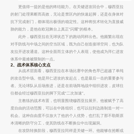
更值得一提的是他的终结能力。在关键进攻回合中，穆西亚拉
的射门处理果断而高效，无论是禁区内的快速起脚，还是在身体对
抗下完成射门，都体现出极强的稳定性。这种将技术转化为直接威
胁的能力，是他在欧冠舞台上真正“闪耀”的根本。
此外，穆西亚拉在无球状态下的跑动同样出色。他频繁出现在
对手防线与中场之间的空当区域，既为自己创造接球空间，也为队
友拉开进攻通道。这种全面而立体的个人表现，使他成为拜仁进攻
体系中最难被限制的一点。
2、战术体系核心支点
从战术层面看，穆西亚拉在本场比赛中的角色早已超越了单纯
的攻击型中场。他是拜仁进攻的发起点，也是最后一击的重要参与
者。无论球队从后场推进，还是在前场阵地战中组织进攻，皮球往
往都会经过穆西亚拉的脚下完成“二次加速”。
主教练的战术布置，也明显围绕穆西亚拉展开。他被赋予了高
度自由的活动范围，可以在中路组织，也可以拉到边路制造一对一
机会。这种自由度不仅放大了他的个人优势，也打乱了那不勒斯原
本清晰的防守分工，使其防线在不断换位中出现漏洞。
在攻防转换阶段，穆西亚拉同样是关键一环。他能够在抢断或