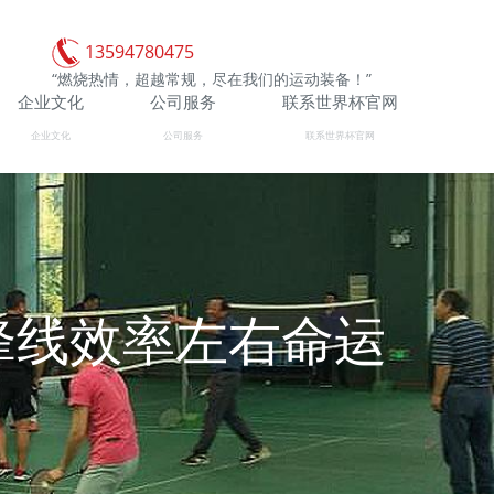
13594780475
“燃烧热情，超越常规，尽在我们的运动装备！”
企业文化
公司服务
联系世界杯官网
企业文化
公司服务
联系世界杯官网
锋线效率左右命运