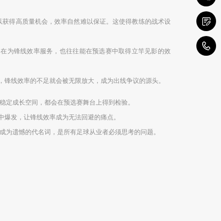
以获得高质量机会，效率自然难以保证。这使得教练的战术设
1
是在为锋线效率服务，也往往能在预选赛中取得立竿见影的效
次，锋线效率的不足就会被无限放大，成为出线争议的源头。
稳定成长空间，都会在预选赛舞台上得到检验。
中爆发，让锋线效率成为无法回避的痛点。
成为遗憾的代名词，是所有足球从业者必须思考的问题。