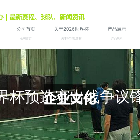
公司首页
关于2026世界杯
产品展示
公司首页
关于2026世界杯
产品展示
界杯预选赛出线争议