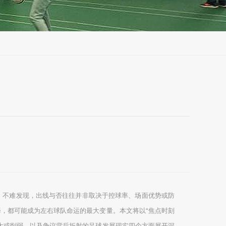
，不难发现，出线与否往往并非取决于控球率、场面优势或防
，都可能成为左右球队命运的最大变量。本文将以“焦点时刻
大或削弱、以及争议背后折射的足球发展现实四个方面展开深