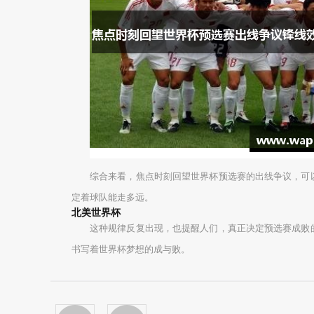
综合来看，焦点时刻回望世界杯预选赛的出线争议，可
定着球队能走多远。
北美世界杯
这种规律反复出现，也提醒人们，真正决定预选赛成败
书写着世界杯梦想的成与败。