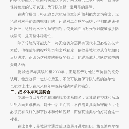
保持稳定的防守表现，为球队筑起一道可靠的屏障。
在防守层面，格瓦迪奥尔的站位意识和预判能力尤为突出。无
论是对对手前锋的贴身盯防，还是对二点球的保护，他都能迅速作
出反应。这种高水平的防守判断，使曼城在面对强敌时能够减少防
线漏洞，提高整体稳定性。
除了传统防守能力外，格瓦迪奥尔还拥有现代中卫必备的技术
素质。他在后场的控球能力和出球精度，使得曼城能够从容地组织
后场进攻。正因为这种攻防兼备的特点，他逐渐成为球队防线中的
关键人物。
曼城选择与其续约至2030年，正是基于对他防守价值的充分
认可。稳定这样一位核心后卫，不仅可以确保球队防线的连续性，
也能够让球队在未来数年中保持后防体系的稳定。
二、战术体系高度契合
曼城一直以复杂而精细的战术体系闻名，尤其是在控球和后场
组织方面要求极高。对于中后卫而言，不仅需要具备防守能力，还
必须拥有良好的脚下技术和传球视野，而格瓦迪奥尔恰好符合这一
标准。
在比赛中，曼城经常通过后卫线展开进攻组织。格瓦迪奥尔在