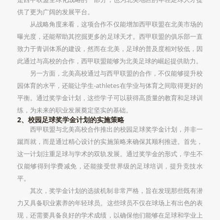
供了更为广阔的发展平台。
从战略角度来看，这项合作不仅能增加西甲联盟在北美市场的
曝光度，还能帮助其挖掘更多的足球天才。西甲联盟的俱乐部一直
致力于青训体系的建设，然而在北美，足球的普及度相对较低，因
此通过与高校的合作，西甲联盟能够为北美足球的崛起提供助力。
另一方面，北美高校通过与西甲联盟的合作，不仅能够提升校
园体育的水平，还能让学生-athletes在学业与体育之间取得更好的
平衡。通过奖学金计划，这些学子可以获得高质量的教育和足球训
练，为未来的职业发展奠定坚实的基础。
2、校园足球奖学金计划的实施策略
西甲联盟与北美高校合作推出的校园足球奖学金计划，并非一
蹴而就，而是通过精心设计的实施策略来确保其顺利推进。首先，
这一计划注重足球与学术的双轨发展。通过奖学金的形式，学生不
仅能够得到学费减免，还能接受世界级的足球培训，提升竞技水
平。
其次，奖学金计划的选拔机制非常严格，旨在发现那些既有潜
力又具备职业素养的年轻球员。这些球员不仅在球场上有出色的表
现，还需要具备良好的学术成绩，以确保他们能够在足球和学业上