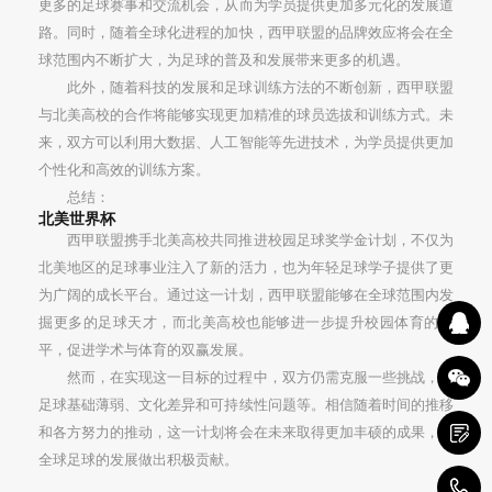
更多的足球赛事和交流机会，从而为学员提供更加多元化的发展道
路。同时，随着全球化进程的加快，西甲联盟的品牌效应将会在全
球范围内不断扩大，为足球的普及和发展带来更多的机遇。
此外，随着科技的发展和足球训练方法的不断创新，西甲联盟
与北美高校的合作将能够实现更加精准的球员选拔和训练方式。未
来，双方可以利用大数据、人工智能等先进技术，为学员提供更加
个性化和高效的训练方案。
总结：
北美世界杯
西甲联盟携手北美高校共同推进校园足球奖学金计划，不仅为
北美地区的足球事业注入了新的活力，也为年轻足球学子提供了更
为广阔的成长平台。通过这一计划，西甲联盟能够在全球范围内发
掘更多的足球天才，而北美高校也能够进一步提升校园体育的水
平，促进学术与体育的双赢发展。
然而，在实现这一目标的过程中，双方仍需克服一些挑战，如
足球基础薄弱、文化差异和可持续性问题等。相信随着时间的推移
和各方努力的推动，这一计划将会在未来取得更加丰硕的成果，为
全球足球的发展做出积极贡献。
1