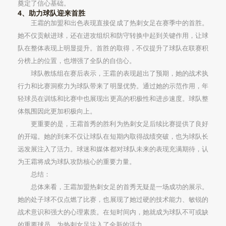
奠定了信心基础。
4、助力球队迎来首胜
王霜的加盟和出色表现直接促成了热刺女足在赛季中的首胜。
她不仅贡献进球，还在进攻组织和防守转换中起到关键作用，让球
队在整体表现上明显提升。首胜的取得，不仅提升了球队在联赛积
分榜上的位置，也增强了全队的自信心。
球队教练组在赛后表示，王霜的表现超出了预期，她的战术执
行力和比赛洞察力为球队带来了明显优势。通过她的示范作用，年
轻球员在训练和比赛中也展现出更高的积极性和进步速度。球队整
体氛围因此更加积极向上。
更重要的是，王霜首秀的胜利为热刺女足后续比赛提供了良好
的开端。她的到来不仅让球队在短期内取得战绩突破，也为球队长
远发展注入了活力。球迷和媒体都对球队未来的表现充满期待，认
为王霜将成为球队攻防核心的重要力量。
总结：
总体来看，王霜加盟热刺女足的首秀无疑是一场成功的展示。
她的处子球不仅点燃了比赛，也展现了她过硬的技术能力、敏锐的
战术意识和强大的心理素质。在短时间内，她就成为球队不可或缺
的重要球员，为热刺女足注入了全新的活力。