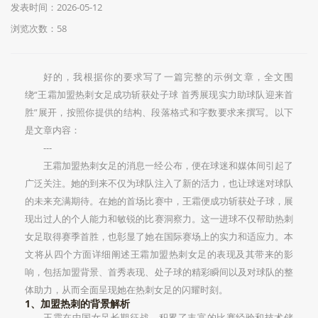
发表时间：2026-05-12
浏览次数：58
好的，我根据你的要求写了一篇完整的示例文章，全文围
绕“王霜加盟热刺女足成功斩获处子球 首秀展现实力助球队迎来首
胜”展开，按照你提供的结构、段落格式和字数要求来撰写。以下
是文章内容：
---
王霜加盟热刺女足的消息一经公布，便在球迷和媒体间引起了
广泛关注。她的到来不仅为球队注入了新的活力，也让球迷对球队
的未来充满期待。在她的首场比赛中，王霜便成功斩获处子球，展
现出过人的个人能力和敏锐的比赛洞察力。这一进球不仅帮助热刺
女足取得赛季首胜，也彰显了她在国际赛场上的实力和适应力。本
文将从四个方面详细阐述王霜加盟热刺女足的表现及其带来的影
响，包括加盟背景、首秀表现、处子球的精彩瞬间以及对球队的整
体助力，从而全面呈现她在热刺女足的闪耀时刻。
1、加盟热刺的背景解析
王霜在中国女足长期征战，积累了丰富的比赛经验和技术储