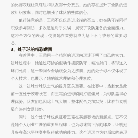
的比赛表现让教练组和队友都十分赞赏。她的存在提升了全队的进
攻组织效率，同时也增强了球队的整体信心。
值得注意的是，王霜不仅仅是进攻端的亮点，她在防守端同样
积极参与回防，多次逼迫对手失误，展现了攻防兼备的全面能力。
这种全方位的表现，使得她在首秀就成为场上不可或缺的重要球
员。
3、处子球的精彩瞬间
在首秀中，王霜用一个精彩的进球向球迷证明了自己的实力。
进球过程中，她通过巧妙的假动作摆脱防守，精准射门，将球送入
球门死角，这一瞬间令全场观众为之沸腾。她的处子球不仅体现了
个人技术，也展示了她的战术理解和心理素质。
这一进球对球队士气的提升至关重要。在比赛中，热刺女足此
前一直处于胶着状态，而王霜的进球瞬间打破僵局，为球队赢得心
理优势。队友们也因此士气大增，整体配合更加默契，比赛节奏明
显向热刺女足倾斜。
同时，这个处子球也象征着王霜在英超赛场的新起点。它不仅
是她个人职业生涯的重要里程碑，也为球迷留下深刻印象，证明她
具备在高水平联赛中取得成功的能力。这个进球也为她后续的表现