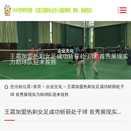
王霜加盟热刺女足成功斩获处子球 首秀展现实
力助球队迎来首胜
您当前位置>
首页
>
企业文化
>
王霜加盟热刺女足成功斩获处子
球 首秀展现实力助球队迎来首胜
王霜加盟热刺女足成功斩获处子球 首秀展现实力助球队迎来首胜