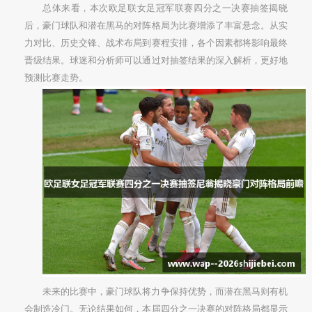
总体来看，本次欧足联女足冠军联赛四分之一决赛抽签揭晓
后，豪门球队和潜在黑马的对阵格局为比赛增添了丰富悬念。从实
力对比、历史交锋、战术布局到赛程安排，各个因素都将影响最终
晋级结果。球迷和分析师可以通过对抽签结果的深入解析，更好地
预测比赛走势。
未来的比赛中，豪门球队将力争保持优势，而潜在黑马则有机
会制造冷门。无论结果如何，本届四分之一决赛的对阵格局都显示