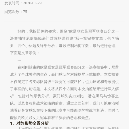
发表时间：2026-03-29
浏览次数：75
好的，我按照你的要求，围绕“欧足联女足冠军联赛四分之一
决赛抽签尼翁揭晓豪门对阵格局前瞻”写一篇完整文章，包含摘
要、四个小标题及详细分析，每段控制均衡字数，最后进行总结。
下面是文章示例：
---
在刚刚结束的欧足联女足冠军联赛四分之一决赛抽签中，尼翁
成为了全球关注的焦点，豪门球队的对阵格局正式揭晓。本次抽签
不仅确定了各支球队晋级半决赛的可能路径，也为球迷和专家提供
了丰富的讨论话题。本文将从四个方面对本次抽签结果进行深入解
析，包括对阵形势分析、豪门球队实力对比、潜在黑马与惊喜之
队、以及赛程和战术策略的前瞻。通过全面剖析，我们可以更清晰
地看到各支球队在接下来的比赛中可能面临的挑战与机遇，同时也
能预判欧足联女足冠军联赛半决赛的悬念和亮点。
1、对阵形势全景分析
本次四分之一决赛抽签显示，豪门球队多有直接碰面，这意味