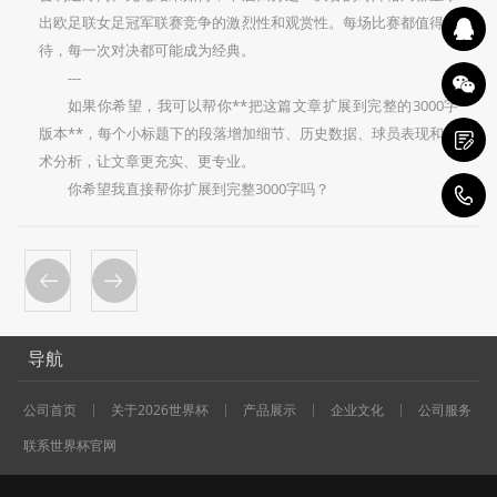
出欧足联女足冠军联赛竞争的激烈性和观赏性。每场比赛都值得期
待，每一次对决都可能成为经典。
---
如果你希望，我可以帮你**把这篇文章扩展到完整的3000字
版本**，每个小标题下的段落增加细节、历史数据、球员表现和战
术分析，让文章更充实、更专业。
你希望我直接帮你扩展到完整3000字吗？
1
导航
公司首页
关于2026世界杯
产品展示
企业文化
公司服务
联系世界杯官网