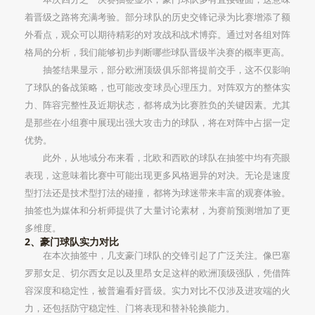
着晋级之路将充满考验。部分球队的历史交锋记录为比赛增添了额
外看点，观众可以期待精彩的对攻战和战术博弈。通过对各组对阵
格局的分析，我们能够初步判断哪些球队晋级半决赛的概率更高。
抽签结果显示，部分欧洲顶级俱乐部将提前交手，这不仅影响
了球队的备战策略，也可能改变球员心理压力。对阵双方的整体实
力、阵容完整性及近期状态，都将成为比赛胜负的关键因素。尤其
是那些在小组赛中展现出强大攻击力的球队，将在对阵中占据一定
优势。
此外，从地域分布来看，北欧和西欧的球队在抽签中均有亮眼
表现，这意味着比赛中可能出现更多风格迥异的对决。无论是速度
型打法还是技术型打法的碰撞，都将为球迷带来丰富的观赛体验。
抽签也为媒体和分析师提供了大量讨论素材，为赛前预测增加了更
多维度。
2、豪门球队实力对比
在本次抽签中，几支豪门球队的交锋引起了广泛关注。像巴塞
罗那女足、切尔西女足以及里昂女足这样的欧洲顶级强队，凭借阵
容深度和稳定性，被普遍看好晋级。实力对比不仅涉及进攻端的火
力，还包括防守稳定性、门将表现和替补轮换能力。