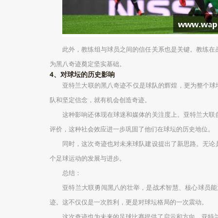
此外，教练组与球员之间的信任关系也是关键。教练在
为黑八奇迹奠定坚实基础。
4、对球坛的历史影响
亚特兰大联的黑八奇迹不仅是球队的辉煌，更为整个球
队和坚定信念，就有机会创造奇迹。
这种影响还体现在球迷和媒体的关注度上。亚特兰大联
评价，这种社会效应进一步巩固了他们在球坛的历史地位。
同时，这次奇迹也对未来球队建设提出了新思路。无论
个足球运动的发展与进步。
总结：
亚特兰大联勇闯黑八的壮举，是战术智慧、核心球员能
迹。这不仅仅是一次胜利，更是对球坛格局的一次震动。
这次奇迹也为未来的足球比赛提供了启示和方向。亚特