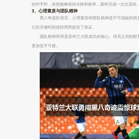
的对手时，依然能够保持冷静和效率，最终完成一次次逆转
3、心理素质与团队精神
黑八奇迹的背后，心理素质和团队精神是不可或缺的因
们在关键时刻扭转局势提供了保证。
团队精神同样是亚特兰大联成功的核心。球员之间的默
更加坚不可摧。