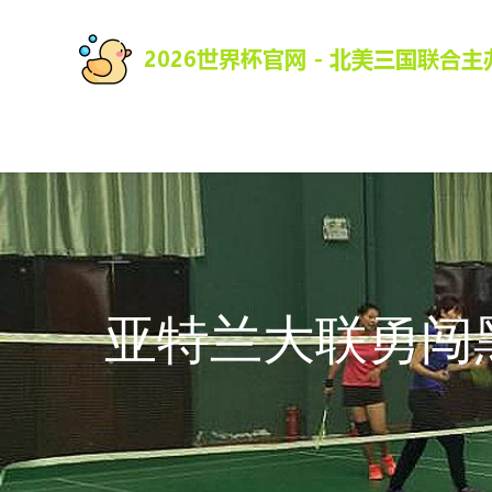
亚特兰大联勇闯