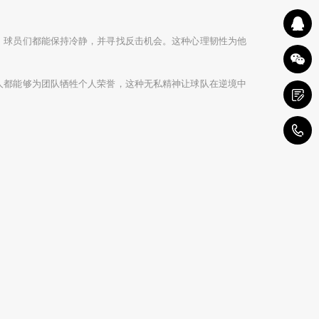
，球员们都能保持冷静，并寻找反击机会。这种心理韧性为他
人都能够为团队牺牲个人荣誉，这种无私精神让球队在逆境中
1