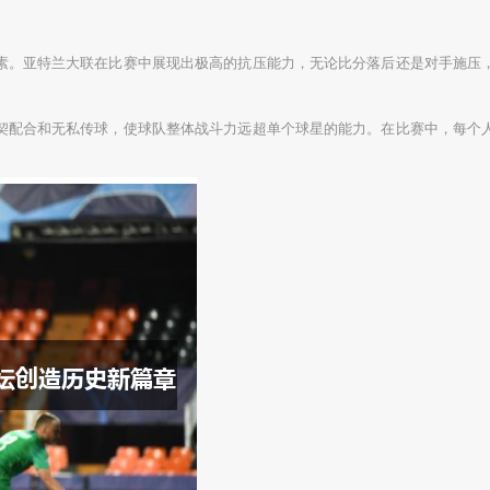
。
素。亚特兰大联在比赛中展现出极高的抗压能力，无论比分落后还是对手施压
契配合和无私传球，使球队整体战斗力远超单个球星的能力。在比赛中，每个