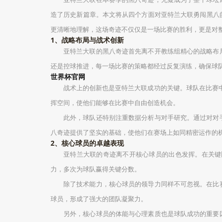
造了历史新篇章。本文将从四个方面对亚特兰大联勇闯黑八
更清晰地理解，这场奇迹不仅仅是一场比赛的胜利，更是对
1、战略布局与战术创新
亚特兰大联的黑八奇迹首先离不开教练组精心的战略布
还是控球推进，每一场比赛的策略都经过反复演练，确保球
世界杯官网
战术上的创新也是亚特兰大联成功的关键。球队在比赛中频
挥空间，使他们能够在比赛中自由创造机会。
此外，球队还特别注重数据分析与对手研究。通过对对
八奇迹提供了坚实的基础，使他们在赛场上如同精密运作的
2、核心球员的卓越表现
亚特兰大联的奇迹离不开核心球员的出色发挥。在关键
力，多次为球队赢得关键分数。
除了技术能力，核心球员的领导力同样不可忽视。在比
球员，形成了强大的团队凝聚力。
另外，核心球员的体能与心理素质也是球队成功的重要