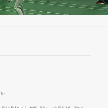
左右）：
们展现出惊人的战斗力和团队凝聚力，一路逆袭强敌，最终创