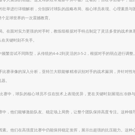
的壮举进行详细解析，分别探讨球队的战略布局、核心球员表现、心理素质与
整个足球世界的一次震撼教育。
局。在面对实力更强的对手时，教练组根据对手特点制定了灵活多变的战术体
队在关键时刻不失手。
繁尝试不同阵型，从传统的4-4-2到灵活的3-5-2，根据对手的弱点进行
手比赛录像的深入分析，亚特兰大联能够精准识别对手的战术漏洞，并针对性
机器。
比赛中，球队的核心球员不仅在技术上表现优异，更在关键时刻展现出冷静
赛中，他们能够激励队友、稳定场上局势，让整个团队保持高度专注。这种领
因素。他们在高强度比赛中仍能保持稳定发挥，展示出超强的抗压能力。这种