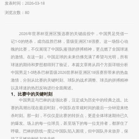
发表时间：2026-03-18
浏览次数：80
2026年世界杯亚洲区预选赛的关键战役中，中国男足凭借一
记1-0的绝杀，成功战胜巴林，晋级亚洲区18强赛。这一场惊心动
魄的比赛，不仅展现了中国队顽强的拼搏精神，更点燃了全国球迷
的激情。在这一刻，中国足球的未来仿佛充满了希望与光明，所有
球迷的期待和梦想都得到了验证。本篇文章将从四个方面详细分析
中国男足1-0绝杀巴林晋级2026世界杯亚洲区18强赛所带来的热血
激情，分别从比赛的关键时刻、球队的战术调整、球员的拼搏精神
以及球迷的热烈反响进行全面阐述。
1、比赛中的关键时刻
中国男足与巴林的这场比赛，注定成为历史中的经典之战。比
赛的高潮出现在最后时刻，中国队在常规时间的最后一分钟迎来绝
杀时刻。那一刻，不仅仅是比赛的转折点，更是全体球迷期待已久
的爆发。场上的每一位球员，甚至场下的每一位支持者，都屏住了
呼吸。巴林的防线一度让中国队陷入困境，但中国队并未放弃，保
持了足够的耐性与攻击性。