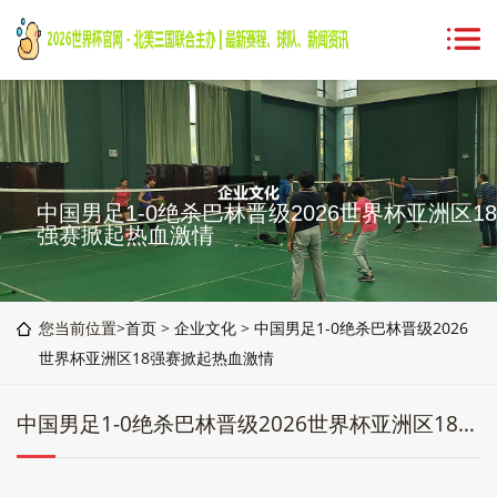
中国男足1-0绝杀巴林晋级2026世界杯亚洲区18
强赛掀起热血激情
您当前位置>
首页
>
企业文化
>
中国男足1-0绝杀巴林晋级2026
世界杯亚洲区18强赛掀起热血激情
中国男足1-0绝杀巴林晋级2026世界杯亚洲区18强赛掀起热血激情