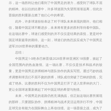
示，这一场胜利让他们看到了中国男足的潜力，感受到了球队不屈
的精神。在以往的比赛中，许多球迷因为失望而渐渐远离，但此次
晋级的胜利重新点燃了他们心中的希望。
此外，许多球迷纷纷表达了对于球队未来表现的期许。他们相
信，随着中国足球不断进步，未来将有更多的胜利等待着中国队。
在这场比赛中，球迷们感受到的并不仅仅是结果的喜悦，更是对中
国足球新篇章的期待。这一刻，球迷们的热烈反应成为了中国男足
进军2026世界杯的重要动力。
总结：
中国男足1-0绝杀巴林晋级2026世界杯亚洲区18强赛，掀起了
全国范围内的热血激情。这一场比赛，不仅仅是技术和战术的较
量，更是中国男足拼搏精神与团队协作的真实写照。通过巧妙的战
术调整和球员们不屈不挠的拼搏，球队成功突破了巴林的防线，完
成了绝杀。比赛的胜利不仅为中国男足打开了进入世界杯的大门，
更让全国球迷重新燃起了对中国足球的希望与热情。
未来，中国男足的道路仍然充满挑战，但正如这场比赛所展现
的那样，只要团队协作、拼搏精神与战术灵活运用并行不悖，中国
足球完全有能力在国际舞台上再创佳绩。这一场晋级之战，成为了